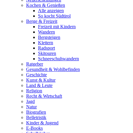
Kochen & Genießen
Alle anzeigen
So kocht Südtirol
Berge & Freizeit
Freizeit mit Kindern
Wandern
Bergsteigen
Klettern
Radsport
Skitouren
Schneeschuhwandern
Ratgeber
Gesundheit & Wohlbefinden
Geschichte
Kunst & Kultur
Land & Leute
Religion
Recht & Wirtschaft
Jagd
Natur
Biografien
Belletristik
Kinder & Jugend
E-Books