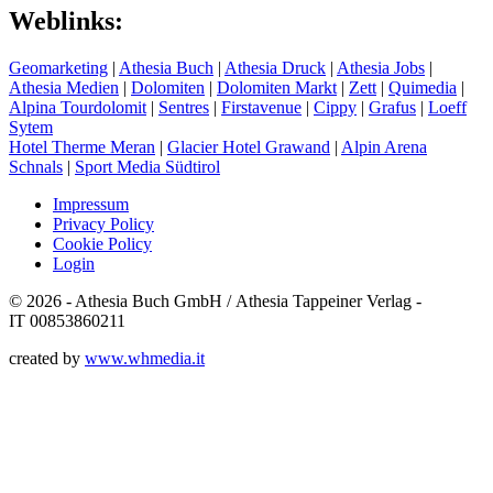
Weblinks:
Geomarketing
|
Athesia Buch
|
Athesia Druck
|
Athesia Jobs
|
Athesia Medien
|
Dolomiten
|
Dolomiten Markt
|
Zett
|
Quimedia
|
Alpina Tourdolomit
|
Sentres
|
Firstavenue
|
Cippy
|
Grafus
|
Loeff
Sytem
Hotel Therme Meran
|
Glacier Hotel Grawand
|
Alpin Arena
Schnals
|
Sport Media Südtirol
Impressum
Privacy Policy
Cookie Policy
Login
© 2026 - Athesia Buch GmbH / Athesia Tappeiner Verlag -
IT 00853860211
created by
www.whmedia.it