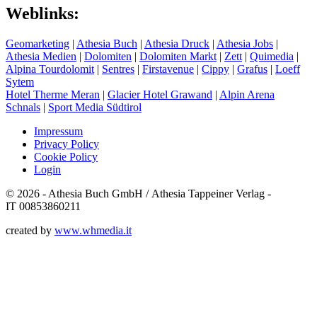
Weblinks:
Geomarketing
|
Athesia Buch
|
Athesia Druck
|
Athesia Jobs
|
Athesia Medien
|
Dolomiten
|
Dolomiten Markt
|
Zett
|
Quimedia
|
Alpina Tourdolomit
|
Sentres
|
Firstavenue
|
Cippy
|
Grafus
|
Loeff
Sytem
Hotel Therme Meran
|
Glacier Hotel Grawand
|
Alpin Arena
Schnals
|
Sport Media Südtirol
Impressum
Privacy Policy
Cookie Policy
Login
© 2026 - Athesia Buch GmbH / Athesia Tappeiner Verlag -
IT 00853860211
created by
www.whmedia.it