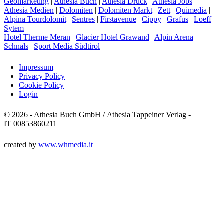
Geomarketing
|
Athesia Buch
|
Athesia Druck
|
Athesia Jobs
|
Athesia Medien
|
Dolomiten
|
Dolomiten Markt
|
Zett
|
Quimedia
|
Alpina Tourdolomit
|
Sentres
|
Firstavenue
|
Cippy
|
Grafus
|
Loeff
Sytem
Hotel Therme Meran
|
Glacier Hotel Grawand
|
Alpin Arena
Schnals
|
Sport Media Südtirol
Impressum
Privacy Policy
Cookie Policy
Login
© 2026 - Athesia Buch GmbH / Athesia Tappeiner Verlag -
IT 00853860211
created by
www.whmedia.it