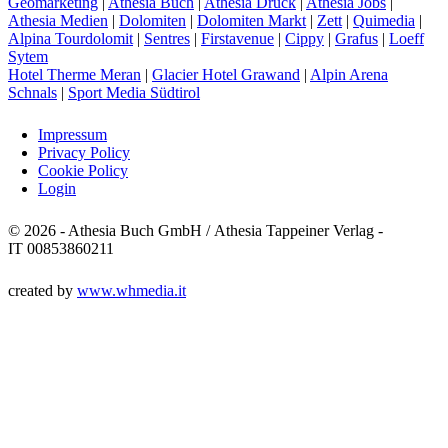
Geomarketing
|
Athesia Buch
|
Athesia Druck
|
Athesia Jobs
|
Athesia Medien
|
Dolomiten
|
Dolomiten Markt
|
Zett
|
Quimedia
|
Alpina Tourdolomit
|
Sentres
|
Firstavenue
|
Cippy
|
Grafus
|
Loeff
Sytem
Hotel Therme Meran
|
Glacier Hotel Grawand
|
Alpin Arena
Schnals
|
Sport Media Südtirol
Impressum
Privacy Policy
Cookie Policy
Login
© 2026 - Athesia Buch GmbH / Athesia Tappeiner Verlag -
IT 00853860211
created by
www.whmedia.it