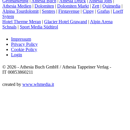
Geomarketing
|
Athesia Buch
|
Athesia Druck
|
Athesia Jobs
|
Athesia Medien
|
Dolomiten
|
Dolomiten Markt
|
Zett
|
Quimedia
|
Alpina Tourdolomit
|
Sentres
|
Firstavenue
|
Cippy
|
Grafus
|
Loeff
Sytem
Hotel Therme Meran
|
Glacier Hotel Grawand
|
Alpin Arena
Schnals
|
Sport Media Südtirol
Impressum
Privacy Policy
Cookie Policy
Login
© 2026 - Athesia Buch GmbH / Athesia Tappeiner Verlag -
IT 00853860211
created by
www.whmedia.it