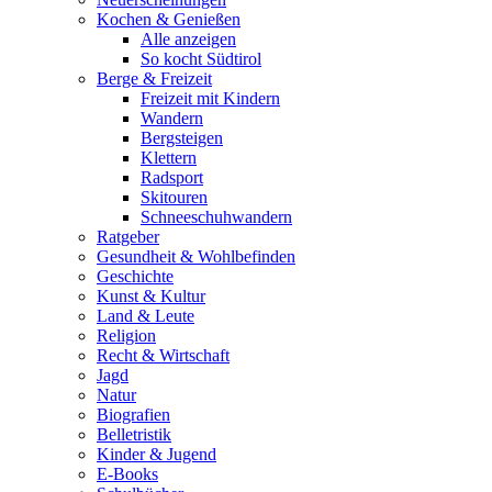
Kochen & Genießen
Alle anzeigen
So kocht Südtirol
Berge & Freizeit
Freizeit mit Kindern
Wandern
Bergsteigen
Klettern
Radsport
Skitouren
Schneeschuhwandern
Ratgeber
Gesundheit & Wohlbefinden
Geschichte
Kunst & Kultur
Land & Leute
Religion
Recht & Wirtschaft
Jagd
Natur
Biografien
Belletristik
Kinder & Jugend
E-Books