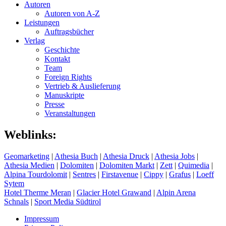
Autoren
Autoren von A-Z
Leistungen
Auftragsbücher
Verlag
Geschichte
Kontakt
Team
Foreign Rights
Vertrieb & Auslieferung
Manuskripte
Presse
Veranstaltungen
Weblinks:
Geomarketing
|
Athesia Buch
|
Athesia Druck
|
Athesia Jobs
|
Athesia Medien
|
Dolomiten
|
Dolomiten Markt
|
Zett
|
Quimedia
|
Alpina Tourdolomit
|
Sentres
|
Firstavenue
|
Cippy
|
Grafus
|
Loeff
Sytem
Hotel Therme Meran
|
Glacier Hotel Grawand
|
Alpin Arena
Schnals
|
Sport Media Südtirol
Impressum