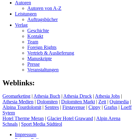
Autoren
Autoren von A-Z
Leistungen
Auftragsbücher
Verlag
Geschichte
Kontakt
Team
Foreign Rights
Vertrieb & Auslieferung
Manuskripte
Presse
Veranstaltungen
Weblinks:
Geomarketing
|
Athesia Buch
|
Athesia Druck
|
Athesia Jobs
|
Athesia Medien
|
Dolomiten
|
Dolomiten Markt
|
Zett
|
Quimedia
|
Alpina Tourdolomit
|
Sentres
|
Firstavenue
|
Cippy
|
Grafus
|
Loeff
Sytem
Hotel Therme Meran
|
Glacier Hotel Grawand
|
Alpin Arena
Schnals
|
Sport Media Südtirol
Impressum