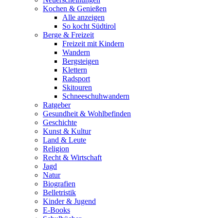
Kochen & Genießen
Alle anzeigen
So kocht Südtirol
Berge & Freizeit
Freizeit mit Kindern
Wandern
Bergsteigen
Klettern
Radsport
Skitouren
Schneeschuhwandern
Ratgeber
Gesundheit & Wohlbefinden
Geschichte
Kunst & Kultur
Land & Leute
Religion
Recht & Wirtschaft
Jagd
Natur
Biografien
Belletristik
Kinder & Jugend
E-Books