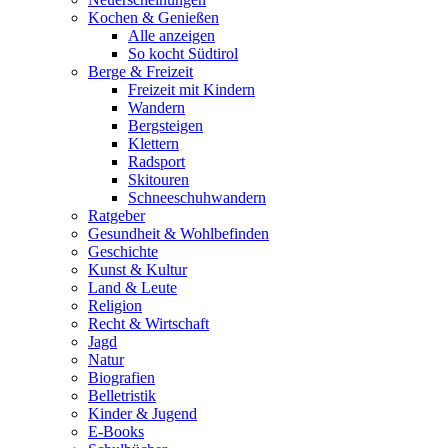
Kochen & Genießen
Alle anzeigen
So kocht Südtirol
Berge & Freizeit
Freizeit mit Kindern
Wandern
Bergsteigen
Klettern
Radsport
Skitouren
Schneeschuhwandern
Ratgeber
Gesundheit & Wohlbefinden
Geschichte
Kunst & Kultur
Land & Leute
Religion
Recht & Wirtschaft
Jagd
Natur
Biografien
Belletristik
Kinder & Jugend
E-Books