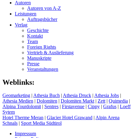
Autoren
Autoren von A-Z
Leistungen
Auftragsbücher
Verlag
Geschichte
Kontakt
Team
Foreign Rights
Vertrieb & Auslieferung
Manuskripte
Presse
Veranstaltungen
Weblinks:
Geomarketing
|
Athesia Buch
|
Athesia Druck
|
Athesia Jobs
|
Athesia Medien
|
Dolomiten
|
Dolomiten Markt
|
Zett
|
Quimedia
|
Alpina Tourdolomit
|
Sentres
|
Firstavenue
|
Cippy
|
Grafus
|
Loeff
Sytem
Hotel Therme Meran
|
Glacier Hotel Grawand
|
Alpin Arena
Schnals
|
Sport Media Südtirol
Impressum