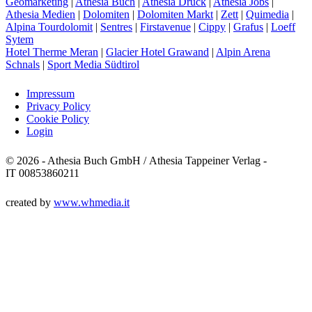
Geomarketing
|
Athesia Buch
|
Athesia Druck
|
Athesia Jobs
|
Athesia Medien
|
Dolomiten
|
Dolomiten Markt
|
Zett
|
Quimedia
|
Alpina Tourdolomit
|
Sentres
|
Firstavenue
|
Cippy
|
Grafus
|
Loeff
Sytem
Hotel Therme Meran
|
Glacier Hotel Grawand
|
Alpin Arena
Schnals
|
Sport Media Südtirol
Impressum
Privacy Policy
Cookie Policy
Login
© 2026 - Athesia Buch GmbH / Athesia Tappeiner Verlag -
IT 00853860211
created by
www.whmedia.it