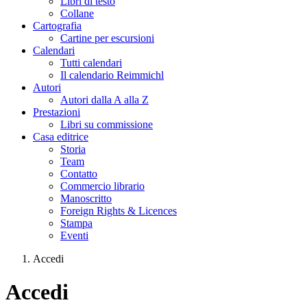
Libri di testo
Collane
Cartografia
Cartine per escursioni
Calendari
Tutti calendari
Il calendario Reimmichl
Autori
Autori dalla A alla Z
Prestazioni
Libri su commissione
Casa editrice
Storia
Team
Contatto
Commercio librario
Manoscritto
Foreign Rights & Licences
Stampa
Eventi
Accedi
Tu sei qui
Accedi