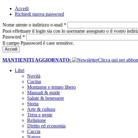
Accedi
(scheda attiva)
Richiedi nuova password
Schede primarie
Nome utente o indirizzo e-mail
*
Puoi effettuare il login sia con lo username assegnato o il vostro indiri
Password
*
Il campo Ppassword è case sensitive.
MANTIENITI AGGIORNATO:
​Clicca qui per abb
Libri
Novità
Cucina
Montagne e tempo libero
Manuali & guide
Salute & benessere
Storia
Arte & cultura
Terra e gente
Religione
Diritto ed economia
Caccia
Natura