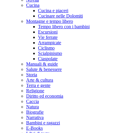
Cucina
Cucina e piaceri
Cucinare nelle Dolomiti
Montagne e tempo libero
Tempo libero con i bambini
Escursioni
Vie ferrate
Arrampicate
Ciclismo
Scialpinismo
Ciaspolate
Manuali & guide
Salute & benessere
Storia
Arte & cultura
Terra e gente
Religione
Diritto ed economia
Caccia
Natura
Biografie
Narrativa
Bambini e ragazzi
E-Books