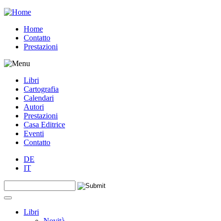
Jump to navigation
Home
Contatto
Prestazioni
Libri
Cartografia
Calendari
Autori
Prestazioni
Casa Editrice
Eventi
Contatto
DE
IT
Search this site
Form di ricerca
Libri
Novità