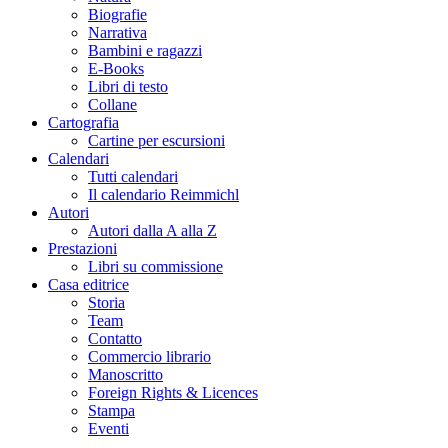
Biografie
Narrativa
Bambini e ragazzi
E-Books
Libri di testo
Collane
Cartografia
Cartine per escursioni
Calendari
Tutti calendari
Il calendario Reimmichl
Autori
Autori dalla A alla Z
Prestazioni
Libri su commissione
Casa editrice
Storia
Team
Contatto
Commercio librario
Manoscritto
Foreign Rights & Licences
Stampa
Eventi