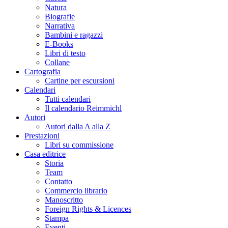
Natura
Biografie
Narrativa
Bambini e ragazzi
E-Books
Libri di testo
Collane
Cartografia
Cartine per escursioni
Calendari
Tutti calendari
Il calendario Reimmichl
Autori
Autori dalla A alla Z
Prestazioni
Libri su commissione
Casa editrice
Storia
Team
Contatto
Commercio librario
Manoscritto
Foreign Rights & Licences
Stampa
Eventi