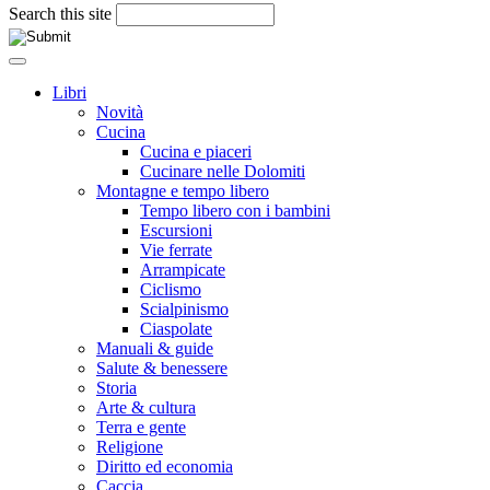
Search this site
Libri
Novità
Cucina
Cucina e piaceri
Cucinare nelle Dolomiti
Montagne e tempo libero
Tempo libero con i bambini
Escursioni
Vie ferrate
Arrampicate
Ciclismo
Scialpinismo
Ciaspolate
Manuali & guide
Salute & benessere
Storia
Arte & cultura
Terra e gente
Religione
Diritto ed economia
Caccia