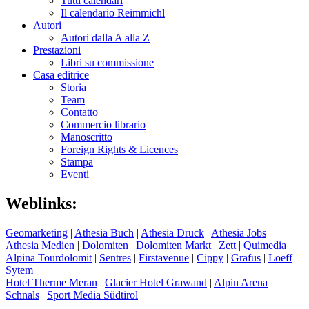
Tutti calendari
Il calendario Reimmichl
Autori
Autori dalla A alla Z
Prestazioni
Libri su commissione
Casa editrice
Storia
Team
Contatto
Commercio librario
Manoscritto
Foreign Rights & Licences
Stampa
Eventi
Weblinks:
Geomarketing
|
Athesia Buch
|
Athesia Druck
|
Athesia Jobs
|
Athesia Medien
|
Dolomiten
|
Dolomiten Markt
|
Zett
|
Quimedia
|
Alpina Tourdolomit
|
Sentres
|
Firstavenue
|
Cippy
|
Grafus
|
Loeff
Sytem
Hotel Therme Meran
|
Glacier Hotel Grawand
|
Alpin Arena
Schnals
|
Sport Media Südtirol