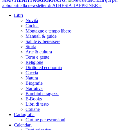
MANTIENITI AGGIORNATO:
​Clicca qui per
abbonarti alla newsletter di ATHESIA TAPPEINER »
Libri
Novità
Cucina
Montagne e tempo libero
Manuali & guide
Salute & benessere
Storia
Arte & cultura
Terra e gente
Religione
Diritto ed economia
Caccia
Natura
Biografie
Narrativa
Bambini e ragazzi
E-Books
Libri di testo
Collane
Cartografia
Cartine per escursioni
Calendari