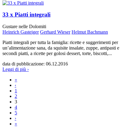
33 x Piatti integrali
Gustare nelle Dolomiti
Heinrich Gasteiger
Gerhard Wieser
Helmut Bachmann
Piatti integrali per tutta la famiglia: ricette e suggerimenti per
un’alimentazione sana, da squisite insalate, zuppe, antipasti e
secondi piatti, a ricette per golosi dessert, torte, biscotti,...
data di pubblicazione:
06.12.2016
Leggi di più ›
«
Pagine
‹
1
2
3
4
5
›
»