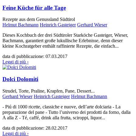
Feine Küche für alle Tage
Rezepte aus dem Genussland Südtirol
Helmut Bachmann
Heinrich Gasteiger
Gerhard Wieser
Dieses Kochbuch der drei Südtiroler Starköche Gasteiger, Wieser,
Bachmann, garantiert große lukullische Erlebnisse, denn dieser
kleine Kochratgeber enthält raffinierte Rezepte, die einfach...
data di pubblicazione:
07.03.2017
Leggi di più ›
Dolci Dolomiti
Strudel, Torte, Praline, Krapfen, Pane, Dessert...
Gerhard Wieser
Heinrich Gasteiger
Helmut Bachmann
- Piú di 1000 ricette, classiche e nuove, dell’arte dolciaria - La
preparazione del pane - Tutto l’universo dei prodotti da forno, dalla
A alla Z - Té, caffé, drink alla frutta, sciroppi, liquor...
data di pubblicazione:
28.02.2017
Leggi di più ›