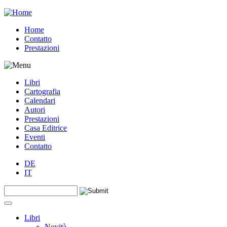
Jump to navigation
Home
Contatto
Prestazioni
Libri
Cartografia
Calendari
Autori
Prestazioni
Casa Editrice
Eventi
Contatto
DE
IT
Search this site
Form di ricerca
Libri
Novità