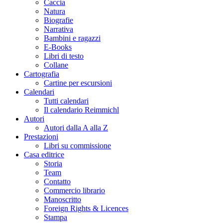
Caccia
Natura
Biografie
Narrativa
Bambini e ragazzi
E-Books
Libri di testo
Collane
Cartografia
Cartine per escursioni
Calendari
Tutti calendari
Il calendario Reimmichl
Autori
Autori dalla A alla Z
Prestazioni
Libri su commissione
Casa editrice
Storia
Team
Contatto
Commercio librario
Manoscritto
Foreign Rights & Licences
Stampa