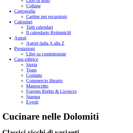
Libri di testo
Collane
Cartografia
Cartine per escursioni
Calendari
Tutti calendari
Il calendario Reimmichl
Autori
Autori dalla A alla Z
Prestazioni
Libri su commissione
Casa editrice
Storia
Team
Contatto
Commercio librario
Manoscritto
Foreign Rights & Licences
Stampa
Eventi
Cucinare nelle Dolomiti
Classici ricchi di varianti