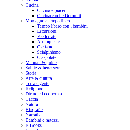
Cucina
Cucina e piaceri
Cucinare nelle Dolomiti
Montagne e tempo libero
Tempo libero con i bambini
Escursioni
Vie ferrate
Arrampicate
Ciclismo
Scialpinismo
Ciaspolate
Manuali & guide
Salute & benessere
Storia
Arte & cultura
Terra e gente
Religione
Diritto ed economia
Caccia
Natura
Biografie
Narrativa
Bambini e ragazzi
E-Books