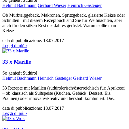
So genießt Südtirol
Helmut Bachmann
Gerhard Wieser
Heinrich Gasteiger
Ob Mürbteiggebäck, Makronen, Spritzgebäck, glasierte Kekse oder
Schnitten - mit diesem Rezeptbuch sind Sie für Weihnachten, aber
auch für den süßen Rest des Jahres gerüstet. Warum sollte man
Kekse...
data di pubblicazione:
18.07.2017
Leggi di più ›
33 x Marille
So genießt Südtirol
Helmut Bachmann
Heinrich Gasteiger
Gerhard Wieser
33 Rezepte mit Marillen (südtirolerisch/österreichisch für: Aprikose)
– ob klassisch als Süßspeise (Kuchen, Gebäck, Dessert, Eis,
Pralinen) oder innovativ/kreativ und herzhaft kombiniert: Die...
data di pubblicazione:
18.07.2017
Leggi di più ›