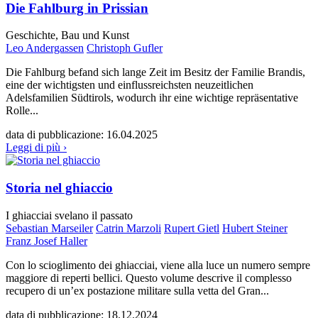
Die Fahlburg in Prissian
Geschichte, Bau und Kunst
Leo Andergassen
Christoph Gufler
Die Fahlburg befand sich lange Zeit im Besitz der Familie Brandis,
eine der wichtigsten und einflussreichsten neuzeitlichen
Adelsfamilien Südtirols, wodurch ihr eine wichtige repräsentative
Rolle...
data di pubblicazione:
16.04.2025
Leggi di più ›
Storia nel ghiaccio
I ghiacciai svelano il passato
Sebastian Marseiler
Catrin Marzoli
Rupert Gietl
Hubert Steiner
Franz Josef Haller
Con lo scioglimento dei ghiacciai, viene alla luce un numero sempre
maggiore di reperti bellici. Questo volume descrive il complesso
recupero di un’ex postazione militare sulla vetta del Gran...
data di pubblicazione:
18.12.2024