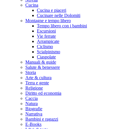
Cucina
Cucina e piaceri
Cucinare nelle Dolomiti
Montagne e tempo libero
Tempo libero con i bambini
Escursioni
Vie ferrate
Arrampicate
Ciclismo
Scialpinismo
Ciaspolate
Manuali & guide
Salute & benessere
Storia
Arte & cultura
Terra e gente
Religione
Diritto ed economia
Caccia
Natura
Biografie
Narrativa
Bambini e ragazzi
E-Books