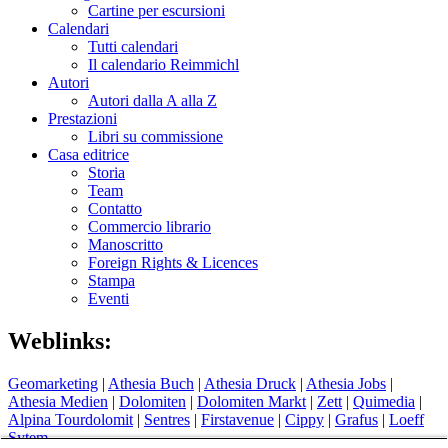
Cartine per escursioni
Calendari
Tutti calendari
Il calendario Reimmichl
Autori
Autori dalla A alla Z
Prestazioni
Libri su commissione
Casa editrice
Storia
Team
Contatto
Commercio librario
Manoscritto
Foreign Rights & Licences
Stampa
Eventi
Weblinks:
Geomarketing
|
Athesia Buch
|
Athesia Druck
|
Athesia Jobs
|
Athesia Medien
|
Dolomiten
|
Dolomiten Markt
|
Zett
|
Quimedia
|
Alpina Tourdolomit
|
Sentres
|
Firstavenue
|
Cippy
|
Grafus
|
Loeff
Sytem