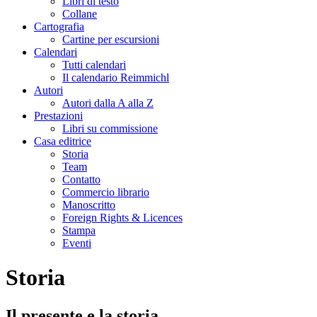
Libri di testo
Collane
Cartografia
Cartine per escursioni
Calendari
Tutti calendari
Il calendario Reimmichl
Autori
Autori dalla A alla Z
Prestazioni
Libri su commissione
Casa editrice
Storia
Team
Contatto
Commercio librario
Manoscritto
Foreign Rights & Licences
Stampa
Eventi
Storia
Il presente e la storia