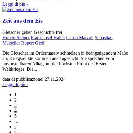
Leggi di più ›
Zeit aus dem Eis
Gletscher geben Geschichte frei
Hubert Steiner
Franz Josef Haller
Catrin Marzoli
Sebastian
Marseiler
Rupert Gietl
Die Gletscher im Ortlermassiv schmelzen in beängstigendem Maße
ab. Kriegsrelikte kommen ans Tageslicht. Sie sprechen vom
unvorstellbaren Alltag auf der höchsten Front des Ersten
Weltkrieges. Die...
data di pubblicazione:
27.11.2024
Leggi di più ›
1
Pagine
2
3
4
5
…
›
»