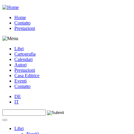
Jump to navigation
Home
Contatto
Prestazioni
Libri
Cartografia
Calendari
Autori
Prestazioni
Casa Editrice
Eventi
Contatto
DE
IT
Search this site
Form di ricerca
Libri
Novità