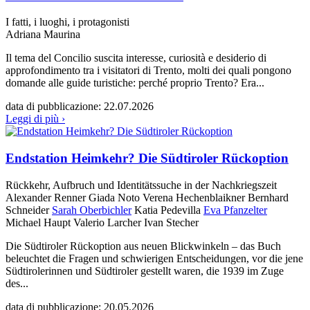
I fatti, i luoghi, i protagonisti
Adriana Maurina
Il tema del Concilio suscita interesse, curiosità e desiderio di
approfondimento tra i visitatori di Trento, molti dei quali pongono
domande alle guide turistiche: perché proprio Trento? Era...
data di pubblicazione:
22.07.2026
Leggi di più ›
Endstation Heimkehr? Die Südtiroler Rückoption
Rückkehr, Aufbruch und Identitätssuche in der Nachkriegszeit
Alexander Renner
Giada Noto
Verena Hechenblaikner
Bernhard
Schneider
Sarah Oberbichler
Katia Pedevilla
Eva Pfanzelter
Michael Haupt
Valerio Larcher
Ivan Stecher
Die Südtiroler Rückoption aus neuen Blickwinkeln – das Buch
beleuchtet die Fragen und schwierigen Entscheidungen, vor die jene
Südtirolerinnen und Südtiroler gestellt waren, die 1939 im Zuge
des...
data di pubblicazione:
20.05.2026