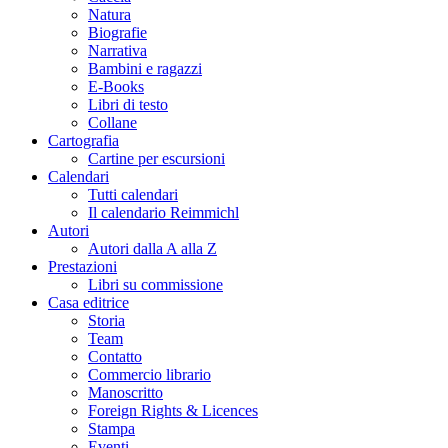
Natura
Biografie
Narrativa
Bambini e ragazzi
E-Books
Libri di testo
Collane
Cartografia
Cartine per escursioni
Calendari
Tutti calendari
Il calendario Reimmichl
Autori
Autori dalla A alla Z
Prestazioni
Libri su commissione
Casa editrice
Storia
Team
Contatto
Commercio librario
Manoscritto
Foreign Rights & Licences
Stampa
Eventi