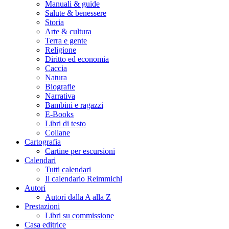
Manuali & guide
Salute & benessere
Storia
Arte & cultura
Terra e gente
Religione
Diritto ed economia
Caccia
Natura
Biografie
Narrativa
Bambini e ragazzi
E-Books
Libri di testo
Collane
Cartografia
Cartine per escursioni
Calendari
Tutti calendari
Il calendario Reimmichl
Autori
Autori dalla A alla Z
Prestazioni
Libri su commissione
Casa editrice