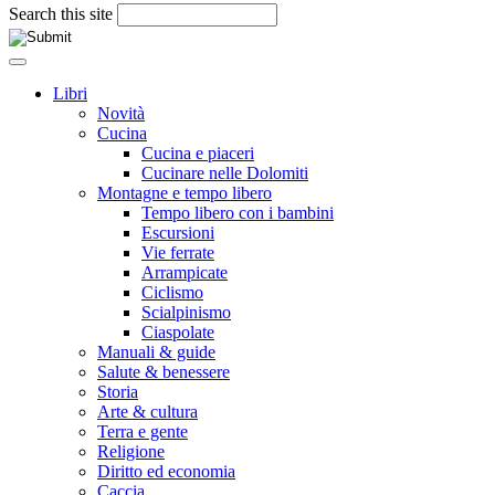
Search this site
Libri
Novità
Cucina
Cucina e piaceri
Cucinare nelle Dolomiti
Montagne e tempo libero
Tempo libero con i bambini
Escursioni
Vie ferrate
Arrampicate
Ciclismo
Scialpinismo
Ciaspolate
Manuali & guide
Salute & benessere
Storia
Arte & cultura
Terra e gente
Religione
Diritto ed economia
Caccia