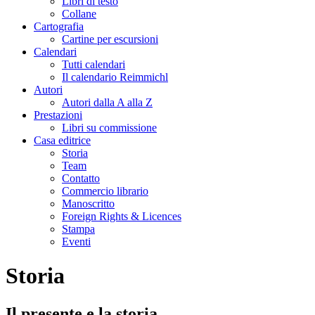
Libri di testo
Collane
Cartografia
Cartine per escursioni
Calendari
Tutti calendari
Il calendario Reimmichl
Autori
Autori dalla A alla Z
Prestazioni
Libri su commissione
Casa editrice
Storia
Team
Contatto
Commercio librario
Manoscritto
Foreign Rights & Licences
Stampa
Eventi
Storia
Il presente e la storia