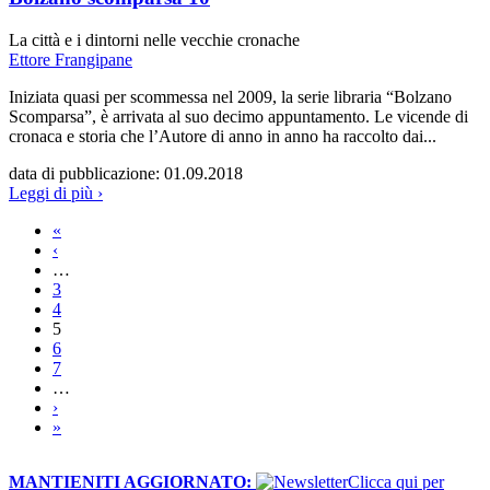
La città e i dintorni nelle vecchie cronache
Ettore Frangipane
Iniziata quasi per scommessa nel 2009, la serie libraria “Bolzano
Scomparsa”, è arrivata al suo decimo appuntamento. Le vicende di
cronaca e storia che l’Autore di anno in anno ha raccolto dai...
data di pubblicazione:
01.09.2018
Leggi di più ›
«
Pagine
‹
…
3
4
5
6
7
…
›
»
MANTIENITI AGGIORNATO:
​Clicca qui per