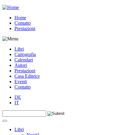
Jump to navigation
Home
Contatto
Prestazioni
Libri
Cartografia
Calendari
Autori
Prestazioni
Casa Editrice
Eventi
Contatto
DE
IT
Search this site
Form di ricerca
Libri
Novità