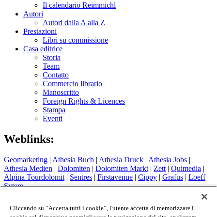
Il calendario Reimmichl
Autori
Autori dalla A alla Z
Prestazioni
Libri su commissione
Casa editrice
Storia
Team
Contatto
Commercio librario
Manoscritto
Foreign Rights & Licences
Stampa
Eventi
Weblinks:
Geomarketing
|
Athesia Buch
|
Athesia Druck
|
Athesia Jobs
|
Athesia Medien
|
Dolomiten
|
Dolomiten Markt
|
Zett
|
Quimedia
|
Alpina Tourdolomit
|
Sentres
|
Firstavenue
|
Cippy
|
Grafus
|
Loeff
Sytem
Hotel Therme Meran
|
Glacier Hotel Grawand
|
Alpin Arena
Schnals
|
Sport Media Südtirol
Cliccando su “Accetta tutti i cookie”, l'utente accetta di memorizzare i