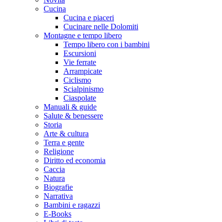
Cucina
Cucina e piaceri
Cucinare nelle Dolomiti
Montagne e tempo libero
Tempo libero con i bambini
Escursioni
Vie ferrate
Arrampicate
Ciclismo
Scialpinismo
Ciaspolate
Manuali & guide
Salute & benessere
Storia
Arte & cultura
Terra e gente
Religione
Diritto ed economia
Caccia
Natura
Biografie
Narrativa
Bambini e ragazzi
E-Books