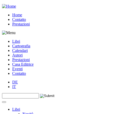
Jump to navigation
Home
Contatto
Prestazioni
Libri
Cartografia
Calendari
Autori
Prestazioni
Casa Editrice
Eventi
Contatto
DE
IT
Search this site
Form di ricerca
Libri
Novità