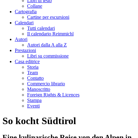
Libri di testo
Collane
Cartografia
Cartine per escursioni
Calendari
Tutti calendari
Il calendario Reimmichl
Autori
Autori dalla A alla Z
Prestazioni
Libri su commissione
Casa editrice
Storia
Team
Contatto
Commercio librario
Manoscritto
Foreign Rights & Licences
Stampa
Eventi
So kocht Südtirol
Eine kulinarische Reise von den Alpen in