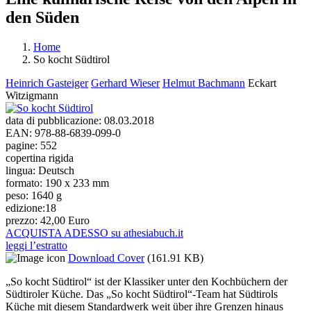
den Süden
Home
So kocht Südtirol
Tu sei qui
Heinrich Gasteiger
Gerhard Wieser
Helmut Bachmann
Eckart
Witzigmann
data di pubblicazione:
08.03.2018
EAN:
978-88-6839-099-0
pagine:
552
copertina rigida
lingua:
Deutsch
formato:
190 x 233 mm
peso:
1640 g
edizione:
18
prezzo:
42,00 Euro
ACQUISTA ADESSO su athesiabuch.it
leggi l’estratto
Download Cover
(161.91 KB)
„So kocht Südtirol“ ist der Klassiker unter den Kochbüchern der
Südtiroler Küche. Das „So kocht Südtirol“-Team hat Südtirols
Küche mit diesem Standardwerk weit über ihre Grenzen hinaus