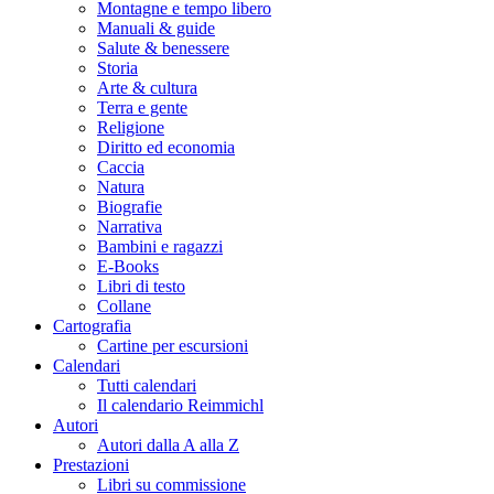
Montagne e tempo libero
Manuali & guide
Salute & benessere
Storia
Arte & cultura
Terra e gente
Religione
Diritto ed economia
Caccia
Natura
Biografie
Narrativa
Bambini e ragazzi
E-Books
Libri di testo
Collane
Cartografia
Cartine per escursioni
Calendari
Tutti calendari
Il calendario Reimmichl
Autori
Autori dalla A alla Z
Prestazioni
Libri su commissione