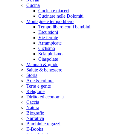
Cucina
Cucina e piaceri
Cucinare nelle Dolomiti
Montagne e tempo libero
Tempo libero con i bambini
Escursioni
Vie ferrate
Arrampicate
Ciclismo
Scialpinismo
Ciaspolate
Manuali & guide
Salute & benessere
Storia
Arte & cultura
Terra e gente
Religione
Diritto ed economia
Caccia
Natura
Biografie
Narrativa
Bambini e ragazzi
E-Books