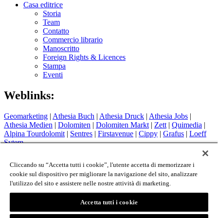
Casa editrice
Storia
Team
Contatto
Commercio librario
Manoscritto
Foreign Rights & Licences
Stampa
Eventi
Weblinks:
Geomarketing
|
Athesia Buch
|
Athesia Druck
|
Athesia Jobs
|
Athesia Medien
|
Dolomiten
|
Dolomiten Markt
|
Zett
|
Quimedia
|
Alpina Tourdolomit
|
Sentres
|
Firstavenue
|
Cippy
|
Grafus
|
Loeff
Sytem
Hotel Therme Meran
|
Glacier Hotel Grawand
|
Alpin Arena
Schnals
|
Sport Media Südtirol
Cliccando su “Accetta tutti i cookie”, l'utente accetta di memorizzare i
cookie sul dispositivo per migliorare la navigazione del sito, analizzare
Colophon
l'utilizzo del sito e assistere nelle nostre attività di marketing.
Privacy Policy
Cookie Policy
Login
Accetta tutti i cookie