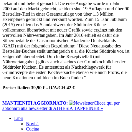
bekannt und beliebt gemacht. Die erste Ausgabe wurde im Jahr
2000 auf den Markt gebracht, seitdem sind 19 Auflagen und über 90
Bestseller-Titel in einer Gesamtauflage von über 1,3 Million
Exemplaren gedruckt und verkauft worden. Zum 15-Jahr-Jubiläum
(2015) erschien das Standardwerk der Südtiroler Küche
vollkommen überarbeitet mit neuer Grafik sowie ergänzt mit den
wertvollen Nährwertangaben. Im Jahr 2016 erhielt es dafür die
Silbermedaille der Gastronomischen Akademie Deutschlands
(GAD) mit der folgenden Begründung: "Diese Neuausgabe des
Bestseller-Buches stellt umfangreich u.a. die Küche Südtirols vor, ist
zeitgemäß überarbeitet. Durch die Rezeptvielfalt (mit
Nährwertangaben) gilt es auch als eines der Grundkochbücher der
Südtiroler Küchen. Es unterstützt als Nachschlagewerk für
Grundrezepte die ersten Kochversuche ebenso wie auch Profis, die
neue Kreationen und Ideen im Buch finden."
Preise: Italien 39,90 € - D/A/CH 42 €
MANTIENITI AGGIORNATO:
​Clicca qui per
abbonarti alla newsletter di ATHESIA TAPPEINER »
Libri
Novità
Cucina