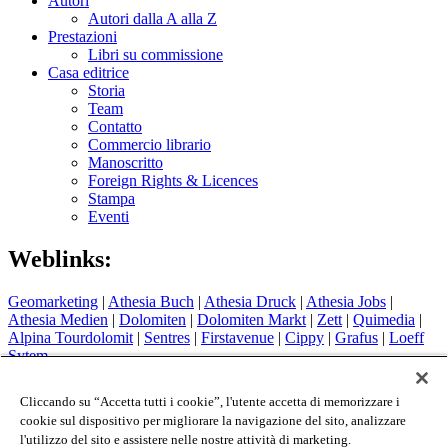
Autori
Autori dalla A alla Z
Prestazioni
Libri su commissione
Casa editrice
Storia
Team
Contatto
Commercio librario
Manoscritto
Foreign Rights & Licences
Stampa
Eventi
Weblinks:
Geomarketing
|
Athesia Buch
|
Athesia Druck
|
Athesia Jobs
|
Athesia Medien
|
Dolomiten
|
Dolomiten Markt
|
Zett
|
Quimedia
|
Alpina Tourdolomit
|
Sentres
|
Firstavenue
|
Cippy
|
Grafus
|
Loeff
Sytem
Hotel Therme Meran
|
Glacier Hotel Grawand
|
Alpin Arena
Schnals
|
Sport Media Südtirol
Cliccando su “Accetta tutti i cookie”, l'utente accetta di memorizzare i
cookie sul dispositivo per migliorare la navigazione del sito, analizzare
Colophon
l'utilizzo del sito e assistere nelle nostre attività di marketing.
Privacy Policy