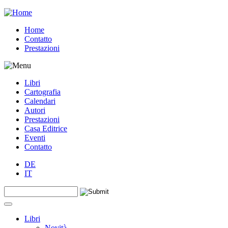
Jump to navigation
Home
Contatto
Prestazioni
Libri
Cartografia
Calendari
Autori
Prestazioni
Casa Editrice
Eventi
Contatto
DE
IT
Search this site
Form di ricerca
Libri
Novità