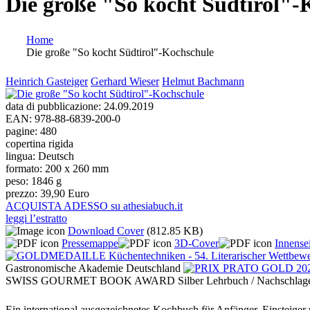
Die große "So kocht Südtirol"-
Home
Die große "So kocht Südtirol"-Kochschule
Tu sei qui
Heinrich Gasteiger
Gerhard Wieser
Helmut Bachmann
data di pubblicazione:
24.09.2019
EAN:
978-88-6839-200-0
pagine:
480
copertina rigida
lingua:
Deutsch
formato:
200 x 260 mm
peso:
1846 g
prezzo:
39,90 Euro
ACQUISTA ADESSO su athesiabuch.it
leggi l’estratto
Download Cover
(812.85 KB)
Pressemappe
3D-Cover
Innensei
Gastronomische Akademie Deutschland
SWISS GOURMET BOOK AWARD Silber Lehrbuch / Nachschlag
Ein international ausgezeichnetes Kochbuch für Anfänger, Einsteiger 