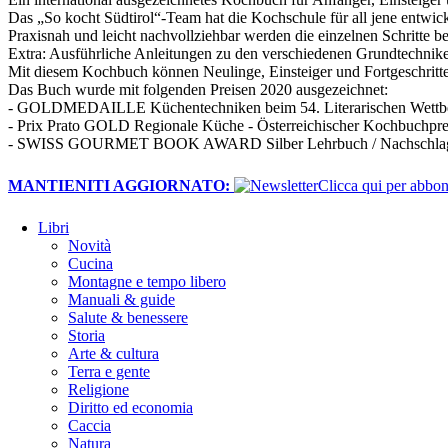
Das „So kocht Südtirol“-Team hat die Kochschule für all jene entwic
Praxisnah und leicht nachvollziehbar werden die einzelnen Schritte be
Extra: Ausführliche Anleitungen zu den verschiedenen Grundtechniken 
Mit diesem Kochbuch können Neulinge, Einsteiger und Fortgeschrittene
Das Buch wurde mit folgenden Preisen 2020 ausgezeichnet:
- GOLDMEDAILLE Küchentechniken beim 54. Literarischen Wettb
- Prix Prato GOLD Regionale Küche - Österreichischer Kochbuchprei
- SWISS GOURMET BOOK AWARD Silber Lehrbuch / Nachschla
MANTIENITI AGGIORNATO:
​Clicca qui per abb
Libri
Novità
Cucina
Montagne e tempo libero
Manuali & guide
Salute & benessere
Storia
Arte & cultura
Terra e gente
Religione
Diritto ed economia
Caccia
Natura