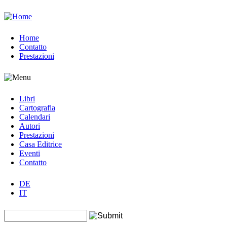
Jump to navigation
Home
Contatto
Prestazioni
Libri
Cartografia
Calendari
Autori
Prestazioni
Casa Editrice
Eventi
Contatto
DE
IT
Search this site
Form di ricerca