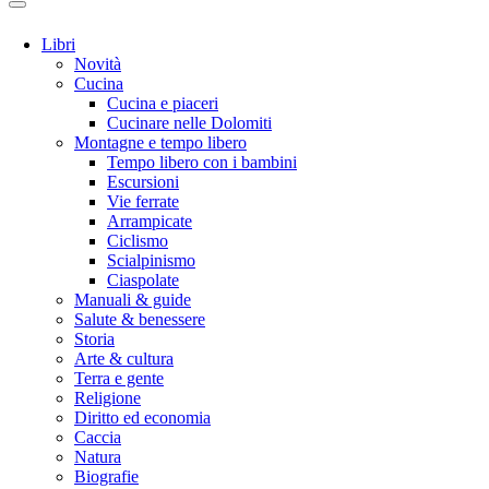
Libri
Novità
Cucina
Cucina e piaceri
Cucinare nelle Dolomiti
Montagne e tempo libero
Tempo libero con i bambini
Escursioni
Vie ferrate
Arrampicate
Ciclismo
Scialpinismo
Ciaspolate
Manuali & guide
Salute & benessere
Storia
Arte & cultura
Terra e gente
Religione
Diritto ed economia
Caccia
Natura
Biografie