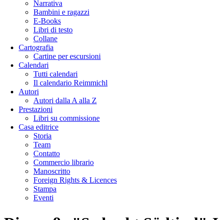
Narrativa
Bambini e ragazzi
E-Books
Libri di testo
Collane
Cartografia
Cartine per escursioni
Calendari
Tutti calendari
Il calendario Reimmichl
Autori
Autori dalla A alla Z
Prestazioni
Libri su commissione
Casa editrice
Storia
Team
Contatto
Commercio librario
Manoscritto
Foreign Rights & Licences
Stampa
Eventi