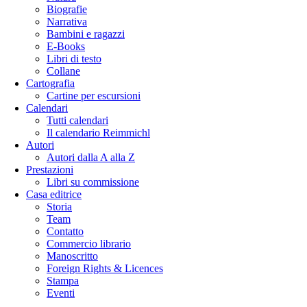
Biografie
Narrativa
Bambini e ragazzi
E-Books
Libri di testo
Collane
Cartografia
Cartine per escursioni
Calendari
Tutti calendari
Il calendario Reimmichl
Autori
Autori dalla A alla Z
Prestazioni
Libri su commissione
Casa editrice
Storia
Team
Contatto
Commercio librario
Manoscritto
Foreign Rights & Licences
Stampa
Eventi