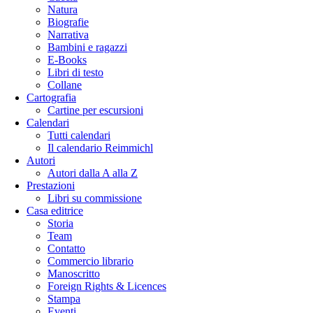
Natura
Biografie
Narrativa
Bambini e ragazzi
E-Books
Libri di testo
Collane
Cartografia
Cartine per escursioni
Calendari
Tutti calendari
Il calendario Reimmichl
Autori
Autori dalla A alla Z
Prestazioni
Libri su commissione
Casa editrice
Storia
Team
Contatto
Commercio librario
Manoscritto
Foreign Rights & Licences
Stampa
Eventi