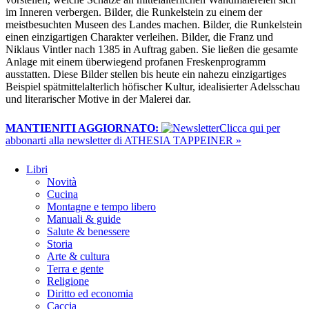
im Inneren verbergen. Bilder, die Runkelstein zu einem der
meistbesuchten Museen des Landes machen. Bilder, die Runkelstein
einen einzigartigen Charakter verleihen. Bilder, die Franz und
Niklaus Vintler nach 1385 in Auftrag gaben. Sie ließen die gesamte
Anlage mit einem überwiegend profanen Freskenprogramm
ausstatten. Diese Bilder stellen bis heute ein nahezu einzigartiges
Beispiel spätmittelalterlich höfischer Kultur, idealisierter Adelsschau
und literarischer Motive in der Malerei dar.
MANTIENITI AGGIORNATO:
​Clicca qui per
abbonarti alla newsletter di ATHESIA TAPPEINER »
Libri
Novità
Cucina
Montagne e tempo libero
Manuali & guide
Salute & benessere
Storia
Arte & cultura
Terra e gente
Religione
Diritto ed economia
Caccia