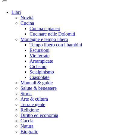
Libri
Novità
Cucina
Cucina e piaceri
Cucinare nelle Dolomiti
Montagne e tempo libero
Tempo libero con i bambini
Escursioni
Vie ferrate
Arrampicate
Ciclismo
Scialpinismo
Ciaspolate
Manuali & guide
Salute & benessere
Storia
Arte & cultura
Terra e gente
Religione
Diritto ed economia
Caccia
Natura
Biografie