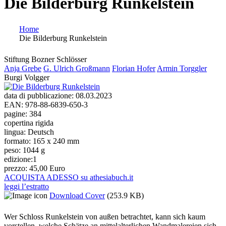
Die Bilderburg Runkelstein
Home
Die Bilderburg Runkelstein
Tu sei qui
Stiftung Bozner Schlösser
Anja Grebe
G. Ulrich Großmann
Florian Hofer
Armin Torggler
Burgi Volgger
data di pubblicazione:
08.03.2023
EAN:
978-88-6839-650-3
pagine:
384
copertina rigida
lingua:
Deutsch
formato:
165 x 240 mm
peso:
1044 g
edizione:
1
prezzo:
45,00 Euro
ACQUISTA ADESSO su athesiabuch.it
leggi l’estratto
Download Cover
(253.9 KB)
Wer Schloss Runkelstein von außen betrachtet, kann sich kaum
vorstellen, welche Schätze an mittelalterlichen Wandmalereien sich