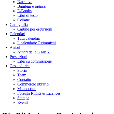
Narrativa
Bambini e ragazzi
E-Books
Libri di testo
Collane
Cartografia
Cartine per escursioni
Calendari
Tutti calendari
Il calendario Reimmichl
Autori
Autori dalla A alla Z
Prestazioni
Libri su commissione
Casa editrice
Storia
Team
Contatto
Commercio librario
Manoscritto
Foreign Rights & Licences
Stampa
Eventi