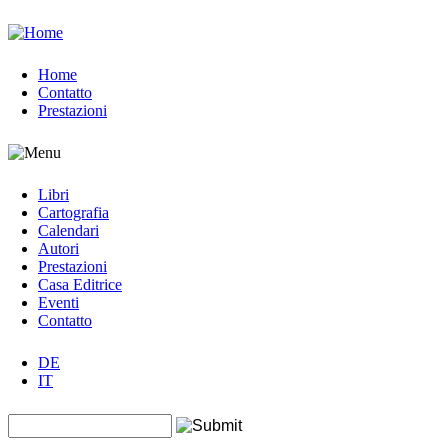
Jump to navigation
Home
Contatto
Prestazioni
Libri
Cartografia
Calendari
Autori
Prestazioni
Casa Editrice
Eventi
Contatto
DE
IT
Search this site
Form di ricerca