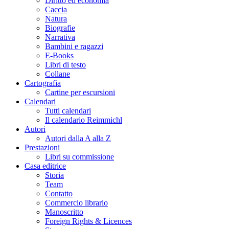
Diritto ed economia
Caccia
Natura
Biografie
Narrativa
Bambini e ragazzi
E-Books
Libri di testo
Collane
Cartografia
Cartine per escursioni
Calendari
Tutti calendari
Il calendario Reimmichl
Autori
Autori dalla A alla Z
Prestazioni
Libri su commissione
Casa editrice
Storia
Team
Contatto
Commercio librario
Manoscritto
Foreign Rights & Licences