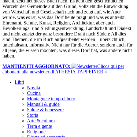
macht, zeichnet dieses Buch nach. Es geht den geschichtlichen
Wurzeln der Gemeinde auf den Grund, vollzieht die Entwicklung
von Wirtschaft und Gesellschaft nach und zeigt auf, wie Auer
wurde, was es ist, was das Dorf heute prägt und was es antreibt.
Ehrenamt, Schule, Kunst, Religion, Architektur, aber auch
Bevölkerungs- und Siedlungsentwicklung, Landschaft und Dialekt
und nicht zuletzt der ganz besondere Draht nach Süden: All dies
sind Themen, die im Buch aufgearbeitet werden – übersichtlich,
unterhaltsam, informativ. Nicht nur für die Auerer, sondern auch für
all jene, die wissen möchten, was dieses Dorf hat, was andere nicht
haben.
MANTIENITI AGGIORNATO:
​Clicca qui per
abbonarti alla newsletter di ATHESIA TAPPEINER »
Libri
Novità
Cucina
Montagne e tempo libero
Manuali & guide
Salute & benessere
Storia
Arte & cultura
Terra e gente
Religione