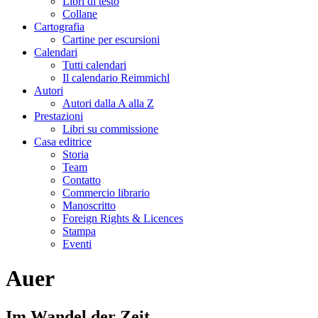
Libri di testo
Collane
Cartografia
Cartine per escursioni
Calendari
Tutti calendari
Il calendario Reimmichl
Autori
Autori dalla A alla Z
Prestazioni
Libri su commissione
Casa editrice
Storia
Team
Contatto
Commercio librario
Manoscritto
Foreign Rights & Licences
Stampa
Eventi
Auer
Im Wandel der Zeit