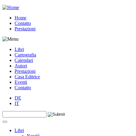
Jump to navigation
Home
Contatto
Prestazioni
Libri
Cartografia
Calendari
Autori
Prestazioni
Casa Editrice
Eventi
Contatto
DE
IT
Search this site
Form di ricerca
Libri
Novità