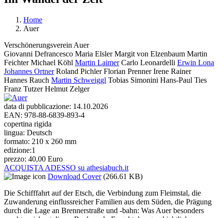
Home
Auer
Tu sei qui
Verschönerungsverein Auer
Giovanni Defrancesco
Maria Elsler
Margit von Elzenbaum
Martin
Feichter
Michael Köhl
Martin Laimer
Carlo Leonardelli
Erwin Lona
Johannes Ortner
Roland Pichler
Florian Prenner
Irene Rainer
Hannes Rauch
Martin Schweiggl
Tobias Simonini
Hans-Paul Ties
Franz Tutzer
Helmut Zelger
data di pubblicazione:
14.10.2026
EAN:
978-88-6839-893-4
copertina rigida
lingua:
Deutsch
formato:
210 x 260 mm
edizione:
1
prezzo:
40,00 Euro
ACQUISTA ADESSO su athesiabuch.it
Download Cover
(266.61 KB)
Die Schifffahrt auf der Etsch, die Verbindung zum Fleimstal, die
Zuwanderung einflussreicher Familien aus dem Süden, die Prägung
durch die Lage an Brennerstraße und -bahn: Was Auer besonders