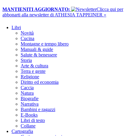
MANTIENITI AGGIORNATO:
​Clicca qui per
abbonarti alla newsletter di ATHESIA TAPPEINER »
Libri
Novità
Cucina
Montagne e tempo libero
Manuali & guide
Salute & benessere
Storia
Arte & cultura
Terra e gente
Religione
Diritto ed economia
Caccia
Natura
Biografie
Narrativa
Bambini e ragazzi
E-Books
Libri di testo
Collane
Cartografia