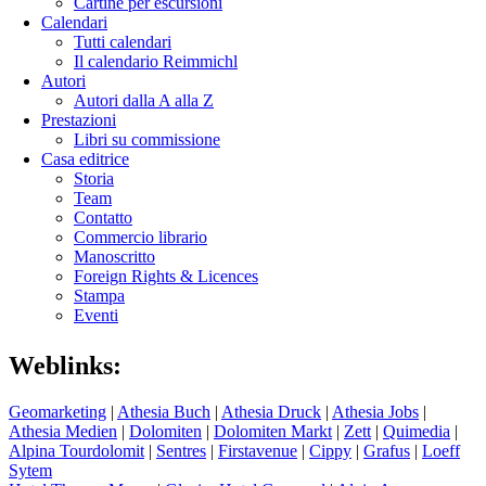
Cartine per escursioni
Calendari
Tutti calendari
Il calendario Reimmichl
Autori
Autori dalla A alla Z
Prestazioni
Libri su commissione
Casa editrice
Storia
Team
Contatto
Commercio librario
Manoscritto
Foreign Rights & Licences
Stampa
Eventi
Weblinks:
Geomarketing
|
Athesia Buch
|
Athesia Druck
|
Athesia Jobs
|
Athesia Medien
|
Dolomiten
|
Dolomiten Markt
|
Zett
|
Quimedia
|
Alpina Tourdolomit
|
Sentres
|
Firstavenue
|
Cippy
|
Grafus
|
Loeff
Sytem