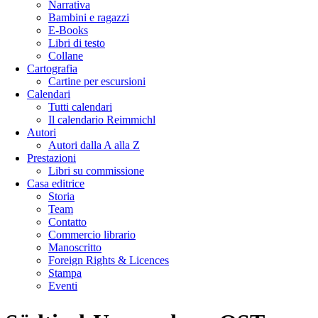
Narrativa
Bambini e ragazzi
E-Books
Libri di testo
Collane
Cartografia
Cartine per escursioni
Calendari
Tutti calendari
Il calendario Reimmichl
Autori
Autori dalla A alla Z
Prestazioni
Libri su commissione
Casa editrice
Storia
Team
Contatto
Commercio librario
Manoscritto
Foreign Rights & Licences
Stampa
Eventi