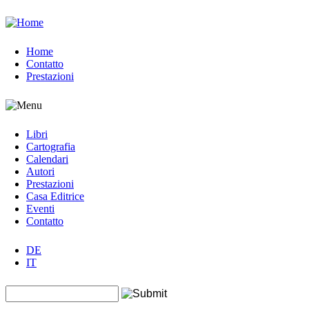
Jump to navigation
Home
Contatto
Prestazioni
Libri
Cartografia
Calendari
Autori
Prestazioni
Casa Editrice
Eventi
Contatto
DE
IT
Search this site
Form di ricerca