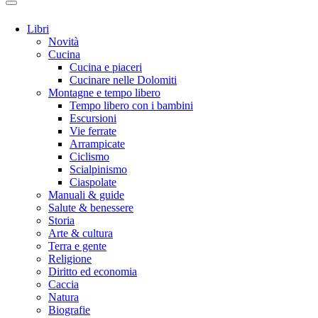
Libri
Novità
Cucina
Cucina e piaceri
Cucinare nelle Dolomiti
Montagne e tempo libero
Tempo libero con i bambini
Escursioni
Vie ferrate
Arrampicate
Ciclismo
Scialpinismo
Ciaspolate
Manuali & guide
Salute & benessere
Storia
Arte & cultura
Terra e gente
Religione
Diritto ed economia
Caccia
Natura
Biografie