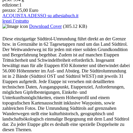
edizione:
1
prezzo:
25,00 Euro
ACQUISTA ADESSO su athesiabuch.it
leggi l’estratto
Download Cover
(305.12 KB)
Diese einzigartige Südtirol-Umrundung führt direkt an der Grenze
bzw. in Grenznähe in 62 Tagesetappen rund um das Land Südtirol.
Der Weitwanderweg ist für jeden mit einer soliden Grundkondition
und Bergerfahrung begehbar. Zudem ist auf manchen Etappen
Trittsicherheit und Schwindelfreiheit erforderlich. Insgesamt
bewältigt man für alle Etappen 850 Kilometer und überwindet dabei
56.000 Höhenmeter im Auf- und Abstieg. Die Südtirolumrundung
ist in 2 Bände (Südtirol OST und Südtirol WEST) mit jeweils 31
Etappen aufgeteilt. Jede Etappe ist versehen mit detaillierten
technischen Daten, Ausgangspunkt, Etappenziel, Anforderungen,
möglichen Gipfelbesteigungen, Einkehr- und
Unterkunftsmöglichkeiten, einem Höhenprofil und einem
topografischen Kartenausschnitt inklusive Waypoints, sowie
zahlreichen Fotos. Die Umrundung Südtirols auf grenznahen
Wanderwegen stellt eine kulturhistorisch, geographisch und
landschaftsökologisch einmalige Begegnung mit dem Land Südtirol
dar. Zu jeder Etappe gibt es deshalb eine spezielle Doppelseite zu
diesen Themen.