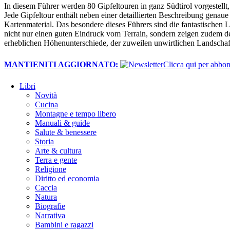
In diesem Führer werden 80 Gipfeltouren in ganz Südtirol vorgestel
Jede Gipfeltour enthält neben einer detaillierten Beschreibung gen
Kartenmaterial. Das besondere dieses Führers sind die fantastischen 
nicht nur einen guten Eindruck vom Terrain, sondern zeigen zudem de
erheblichen Höhenunterschiede, der zuweilen unwirtlichen Landscha
MANTIENITI AGGIORNATO:
​Clicca qui per abb
Libri
Novità
Cucina
Montagne e tempo libero
Manuali & guide
Salute & benessere
Storia
Arte & cultura
Terra e gente
Religione
Diritto ed economia
Caccia
Natura
Biografie
Narrativa
Bambini e ragazzi