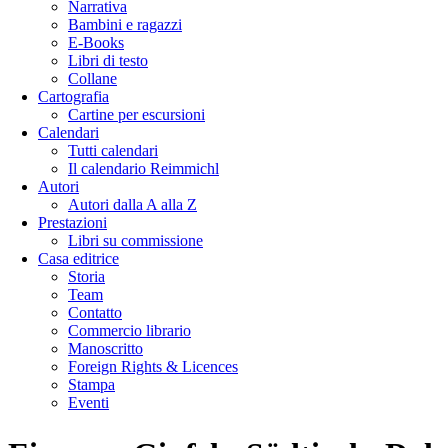
Narrativa
Bambini e ragazzi
E-Books
Libri di testo
Collane
Cartografia
Cartine per escursioni
Calendari
Tutti calendari
Il calendario Reimmichl
Autori
Autori dalla A alla Z
Prestazioni
Libri su commissione
Casa editrice
Storia
Team
Contatto
Commercio librario
Manoscritto
Foreign Rights & Licences
Stampa
Eventi