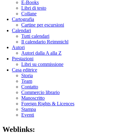
E-Books
Libri di testo
Collane
Cartografia
Cartine per escursioni
Calendari
Tutti calendari
Il calendario Reimmichl
Autori
Autori dalla A alla Z
Prestazioni
Libri su commissione
Casa editrice
Storia
Team
Contatto
Commercio librario
Manoscritto
Foreign Rights & Licences
Stampa
Eventi
Weblinks: