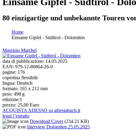
Einsame Gipfel - Südtirol - Dol
80 einzigartige und unbekannte Touren vo
Home
Einsame Gipfel - Südtirol - Dolomiten
Tu sei qui
Maurizio Marchel
data di pubblicazione:
14.05.2025
EAN:
979-12-80864-26-0
pagine:
176
copertina flessibile
lingua:
Deutsch
formato:
165 x 212 mm
peso:
498 g
edizione:
1
prezzo:
25,00 Euro
ACQUISTA ADESSO su athesiabuch.it
leggi l’estratto
Download Cover
(234.21 KB)
Interview Dolomiten 25.05.2025