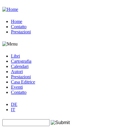
Jump to navigation
Home
Contatto
Prestazioni
Libri
Cartografia
Calendari
Autori
Prestazioni
Casa Editrice
Eventi
Contatto
DE
IT
Search this site
Form di ricerca