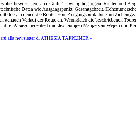
lt, wobei bewusst „einsame Gipfel“ – wenig begangene Routen und Ber
aue technische Daten wie Ausgangspunkt, Gesamtgehzeit, Höhenuntersch
Luftbilder, in denen die Routen vom Ausgangspunkt bis zum Ziel eingezei
n genauen Verlauf der Route an. Wenngleich die beschriebenen Touren 
ft, ihrer Abgeschiedenheit und des häufigen Mangels an Wegen und P
onarti alla newsletter di ATHESIA TAPPEINER »