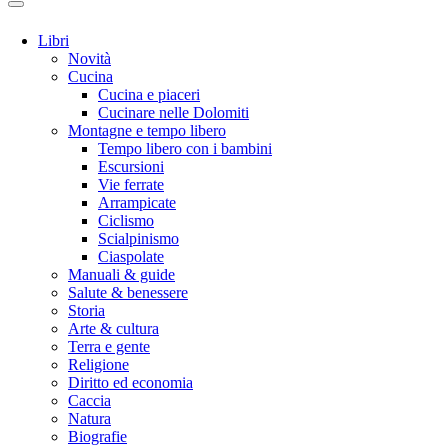
Libri
Novità
Cucina
Cucina e piaceri
Cucinare nelle Dolomiti
Montagne e tempo libero
Tempo libero con i bambini
Escursioni
Vie ferrate
Arrampicate
Ciclismo
Scialpinismo
Ciaspolate
Manuali & guide
Salute & benessere
Storia
Arte & cultura
Terra e gente
Religione
Diritto ed economia
Caccia
Natura
Biografie