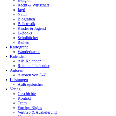
Religion
Recht & Wirtschaft
Jagd
Natur
Biografien
Belletristik
Kinder & Jugend
E-Books
Schulbücher
Reihen
Kartografie
Wanderkarten
Kalender
Alle Kalender
Reimmichlkalender
Autoren
Autoren von A-Z
Leistungen
Auftragsbücher
Verlag
Geschichte
Kontakt
Team
Foreign Rights
Vertrieb & Auslieferung