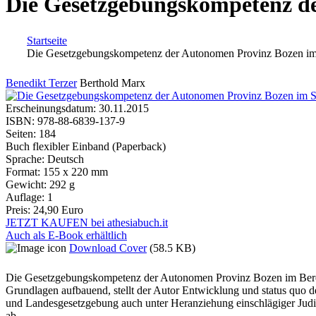
Die Gesetzgebungskompetenz d
Startseite
Die Gesetzgebungskompetenz der Autonomen Provinz Bozen im
Sie sind hier
Benedikt Terzer
Berthold Marx
Erscheinungsdatum:
30.11.2015
ISBN:
978-88-6839-137-9
Seiten:
184
Buch flexibler Einband (Paperback)
Sprache:
Deutsch
Format:
155 x 220 mm
Gewicht:
292 g
Auflage:
1
Preis:
24,90 Euro
JETZT KAUFEN bei athesiabuch.it
Auch als E-Book erhältlich
Download Cover
(58.5 KB)
Die Gesetzgebungskompetenz der Autonomen Provinz Bozen im Bereich 
Grundlagen aufbauend, stellt der Autor Entwicklung und status quo 
und Landesgesetzgebung auch unter Heranziehung einschlägiger Judika
ab.