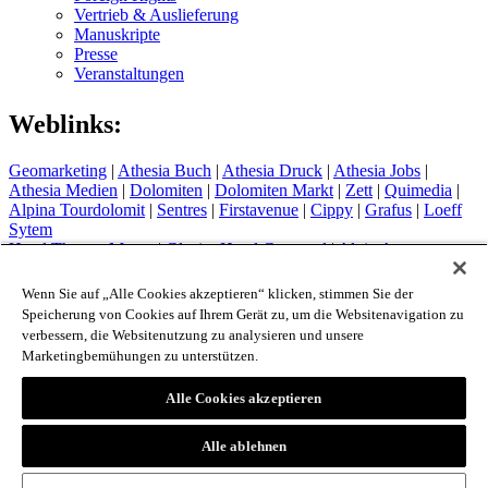
Vertrieb & Auslieferung
Manuskripte
Presse
Veranstaltungen
Weblinks:
Geomarketing
|
Athesia Buch
|
Athesia Druck
|
Athesia Jobs
|
Athesia Medien
|
Dolomiten
|
Dolomiten Markt
|
Zett
|
Quimedia
|
Alpina Tourdolomit
|
Sentres
|
Firstavenue
|
Cippy
|
Grafus
|
Loeff
Sytem
Hotel Therme Meran
|
Glacier Hotel Grawand
|
Alpin Arena
Schnals
|
Sport Media Südtirol
Wenn Sie auf „Alle Cookies akzeptieren“ klicken, stimmen Sie der
Impressum
Speicherung von Cookies auf Ihrem Gerät zu, um die Websitenavigation zu
Privacy Policy
verbessern, die Websitenutzung zu analysieren und unsere
Cookie Policy
Marketingbemühungen zu unterstützen.
Login
Alle Cookies akzeptieren
© 2026 - Athesia Buch GmbH / Athesia Tappeiner Verlag -
IT 00853860211
Alle ablehnen
created by
www.whmedia.it