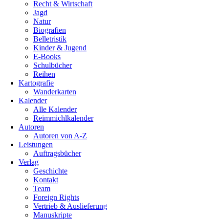
Recht & Wirtschaft
Jagd
Natur
Biografien
Belletristik
Kinder & Jugend
E-Books
Schulbücher
Reihen
Kartografie
Wanderkarten
Kalender
Alle Kalender
Reimmichlkalender
Autoren
Autoren von A-Z
Leistungen
Auftragsbücher
Verlag
Geschichte
Kontakt
Team
Foreign Rights
Vertrieb & Auslieferung
Manuskripte