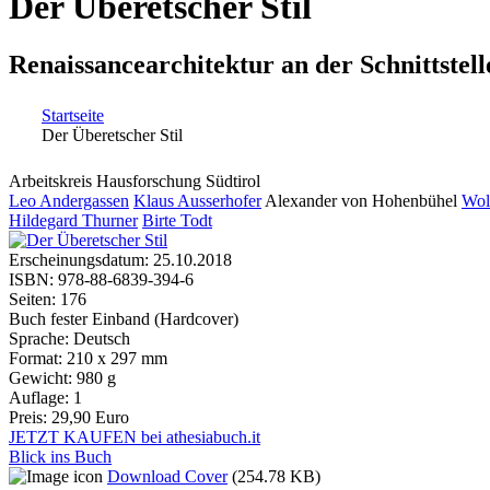
Der Überetscher Stil
Renaissancearchitektur an der Schnittstel
Startseite
Der Überetscher Stil
Sie sind hier
Arbeitskreis Hausforschung Südtirol
Leo Andergassen
Klaus Ausserhofer
Alexander von Hohenbühel
Wol
Hildegard Thurner
Birte Todt
Erscheinungsdatum:
25.10.2018
ISBN:
978-88-6839-394-6
Seiten:
176
Buch fester Einband (Hardcover)
Sprache:
Deutsch
Format:
210 x 297 mm
Gewicht:
980 g
Auflage:
1
Preis:
29,90 Euro
JETZT KAUFEN bei athesiabuch.it
Blick ins Buch
Download Cover
(254.78 KB)