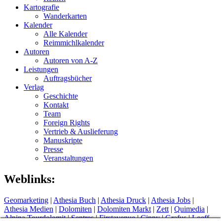
Kartografie
Wanderkarten
Kalender
Alle Kalender
Reimmichlkalender
Autoren
Autoren von A-Z
Leistungen
Auftragsbücher
Verlag
Geschichte
Kontakt
Team
Foreign Rights
Vertrieb & Auslieferung
Manuskripte
Presse
Veranstaltungen
Weblinks:
Geomarketing
|
Athesia Buch
|
Athesia Druck
|
Athesia Jobs
|
Athesia Medien
|
Dolomiten
|
Dolomiten Markt
|
Zett
|
Quimedia
|
Alpina Tourdolomit
|
Sentres
|
Firstavenue
|
Cippy
|
Grafus
|
Loeff