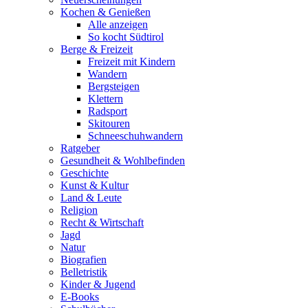
Kochen & Genießen
Alle anzeigen
So kocht Südtirol
Berge & Freizeit
Freizeit mit Kindern
Wandern
Bergsteigen
Klettern
Radsport
Skitouren
Schneeschuhwandern
Ratgeber
Gesundheit & Wohlbefinden
Geschichte
Kunst & Kultur
Land & Leute
Religion
Recht & Wirtschaft
Jagd
Natur
Biografien
Belletristik
Kinder & Jugend
E-Books