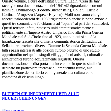
Questo volume, a cura dell’Istitut Cultural Ladin “Cesa de Jan”,
raccoglie una documentazione del 1941/42 riguardante i comuni
ladini di Livinallongo (Fodom-Buchenstein), Colle S. Lucia e
Cortina d’Ampezzo (Anpezo-Hayden). Molti non sanno che gli
accordi italo-tedeschi del 1939 riguardarono anche la popolazione di
questi tre comuni, che fu chiamata ad “optare” al pari dei Sudtirolesi.
Questi territori infatti, rimasero uniti amministrativamente e
politicamente all’Impero Austro-Ungarico fino alla Prima Guerra
Mondiale e al Sud-Tirolo fino al 1923, anno in cui si attuò la
tripartizione fascista che divise la comunità storica dei Ladini del
Sella in tre provincie diverse. Durante la Seconda Guerra Mondiale,
tutti i paesi interessati alle opzioni furono oggetto di uno studio
approfondito nel quali i singoli villaggi, i beni artistici, culturali e
architettonici furono accuratamente registrati. Questa
documentazione inedita porta alla luce come in questo studio fu
dedicato un particolare interesse all’architettura rurale, alla
pianificazione del territorio ed in generale alla cultura edile
contadina di ciascun luogo.
BLEIBEN SIE INFORMIERT ÜBER ALLE
NEUERSCHEINUNGEN