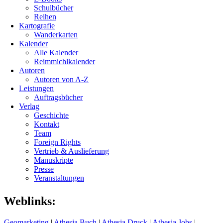
Schulbücher
Reihen
Kartografie
Wanderkarten
Kalender
Alle Kalender
Reimmichlkalender
Autoren
Autoren von A-Z
Leistungen
Auftragsbücher
Verlag
Geschichte
Kontakt
Team
Foreign Rights
Vertrieb & Auslieferung
Manuskripte
Presse
Veranstaltungen
Weblinks:
Geomarketing
|
Athesia Buch
|
Athesia Druck
|
Athesia Jobs
|