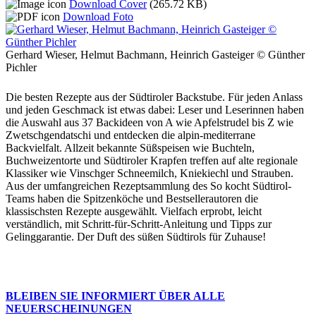
Download Cover
(265.72 KB)
Download Foto
Gerhard Wieser, Helmut Bachmann, Heinrich Gasteiger © Günther
Pichler
Die besten Rezepte aus der Südtiroler Backstube. Für jeden Anlass
und jeden Geschmack ist etwas dabei: Leser und Leserinnen haben
die Auswahl aus 37 Backideen von A wie Apfelstrudel bis Z wie
Zwetschgendatschi und entdecken die alpin-mediterrane
Backvielfalt. Allzeit bekannte Süßspeisen wie Buchteln,
Buchweizentorte und Südtiroler Krapfen treffen auf alte regionale
Klassiker wie Vinschger Schneemilch, Kniekiechl und Strauben.
Aus der umfangreichen Rezeptsammlung des So kocht Südtirol-
Teams haben die Spitzenköche und Bestsellerautoren die
klassischsten Rezepte ausgewählt. Vielfach erprobt, leicht
verständlich, mit Schritt-für-Schritt-Anleitung und Tipps zur
Gelinggarantie. Der Duft des süßen Südtirols für Zuhause!
BLEIBEN SIE INFORMIERT ÜBER ALLE
NEUERSCHEINUNGEN