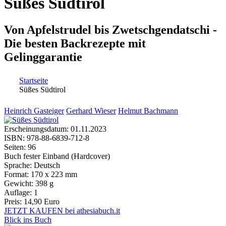
Süßes Südtirol
Von Apfelstrudel bis Zwetschgendatschi -
Die besten Backrezepte mit
Gelinggarantie
Startseite
Süßes Südtirol
Sie sind hier
Heinrich Gasteiger
Gerhard Wieser
Helmut Bachmann
Erscheinungsdatum:
01.11.2023
ISBN:
978-88-6839-712-8
Seiten:
96
Buch fester Einband (Hardcover)
Sprache:
Deutsch
Format:
170 x 223 mm
Gewicht:
398 g
Auflage:
1
Preis:
14,90 Euro
JETZT KAUFEN bei athesiabuch.it
Blick ins Buch