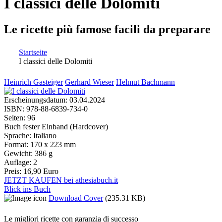
I classici delle Dolomiti
Le ricette più famose facili da preparare
Startseite
I classici delle Dolomiti
Sie sind hier
Heinrich Gasteiger
Gerhard Wieser
Helmut Bachmann
Erscheinungsdatum:
03.04.2024
ISBN:
978-88-6839-734-0
Seiten:
96
Buch fester Einband (Hardcover)
Sprache:
Italiano
Format:
170 x 223 mm
Gewicht:
386 g
Auflage:
2
Preis:
16,90 Euro
JETZT KAUFEN bei athesiabuch.it
Blick ins Buch
Download Cover
(235.31 KB)
Le migliori ricette con garanzia di successo