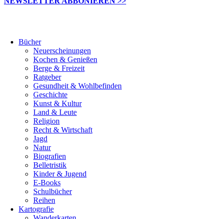
NEWSLETTER ABBONIEREN >>
Bücher
Neuerscheinungen
Kochen & Genießen
Berge & Freizeit
Ratgeber
Gesundheit & Wohlbefinden
Geschichte
Kunst & Kultur
Land & Leute
Religion
Recht & Wirtschaft
Jagd
Natur
Biografien
Belletristik
Kinder & Jugend
E-Books
Schulbücher
Reihen
Kartografie
Wanderkarten