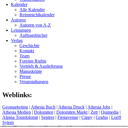
Kalender
Alle Kalender
Reimmichlkalender
Autoren
Autoren von A-Z
Leistungen
Auftragsbücher
Verlag
Geschichte
Kontakt
Team
Foreign Rights
Vertrieb & Auslieferung
Manuskripte
Presse
Veranstaltungen
Weblinks:
Geomarketing
|
Athesia Buch
|
Athesia Druck
|
Athesia Jobs
|
Athesia Medien
|
Dolomiten
|
Dolomiten Markt
|
Zett
|
Quimedia
|
Alpina Tourdolomit
|
Sentres
|
Firstavenue
|
Cippy
|
Grafus
|
Loeff
Sytem
Hotel Therme Meran
|
Glacier Hotel Grawand
|
Alpin Arena