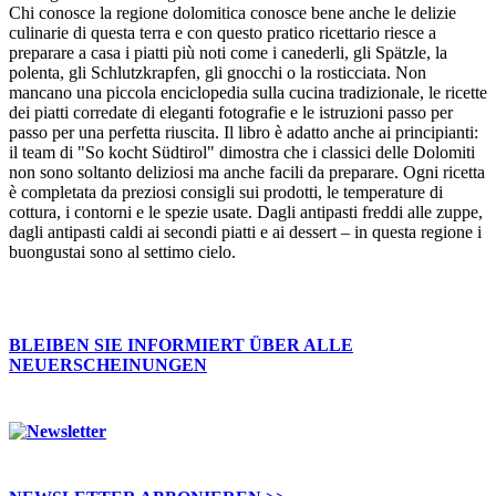
Chi conosce la regione dolomitica conosce bene anche le delizie
culinarie di questa terra e con questo pratico ricettario riesce a
preparare a casa i piatti più noti come i canederli, gli Spätzle, la
polenta, gli Schlutzkrapfen, gli gnocchi o la rosticciata. Non
mancano una piccola enciclopedia sulla cucina tradizionale, le ricette
dei piatti corredate di eleganti fotografie e le istruzioni passo per
passo per una perfetta riuscita. Il libro è adatto anche ai principianti:
il team di "So kocht Südtirol" dimostra che i classici delle Dolomiti
non sono soltanto deliziosi ma anche facili da preparare. Ogni ricetta
è completata da preziosi consigli sui prodotti, le temperature di
cottura, i contorni e le spezie usate. Dagli antipasti freddi alle zuppe,
dagli antipasti caldi ai secondi piatti e ai dessert – in questa regione i
buongustai sono al settimo cielo.
BLEIBEN SIE INFORMIERT ÜBER ALLE
NEUERSCHEINUNGEN