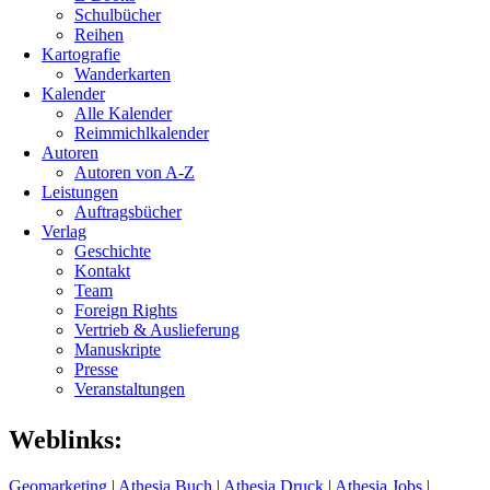
Schulbücher
Reihen
Kartografie
Wanderkarten
Kalender
Alle Kalender
Reimmichlkalender
Autoren
Autoren von A-Z
Leistungen
Auftragsbücher
Verlag
Geschichte
Kontakt
Team
Foreign Rights
Vertrieb & Auslieferung
Manuskripte
Presse
Veranstaltungen
Weblinks:
Geomarketing
|
Athesia Buch
|
Athesia Druck
|
Athesia Jobs
|