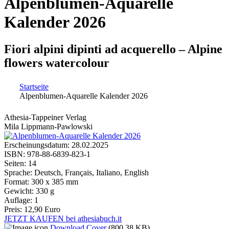
Alpenblumen-Aquarelle
Kalender 2026
Fiori alpini dipinti ad acquerello – Alpine
flowers watercolour
Startseite
Alpenblumen-Aquarelle Kalender 2026
Sie sind hier
Athesia-Tappeiner Verlag
Mila Lippmann-Pawlowski
Erscheinungsdatum:
28.02.2025
ISBN:
978-88-6839-823-1
Seiten:
14
Sprache:
Deutsch, Français, Italiano, English
Format:
300 x 385 mm
Gewicht:
330 g
Auflage:
1
Preis:
12,90 Euro
JETZT KAUFEN bei athesiabuch.it
Download Cover
(800.38 KB)