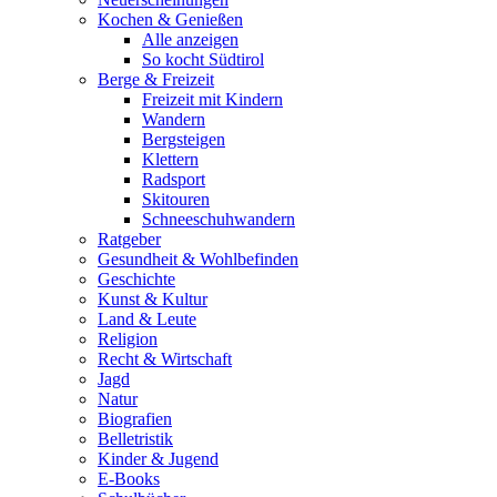
Kochen & Genießen
Alle anzeigen
So kocht Südtirol
Berge & Freizeit
Freizeit mit Kindern
Wandern
Bergsteigen
Klettern
Radsport
Skitouren
Schneeschuhwandern
Ratgeber
Gesundheit & Wohlbefinden
Geschichte
Kunst & Kultur
Land & Leute
Religion
Recht & Wirtschaft
Jagd
Natur
Biografien
Belletristik
Kinder & Jugend
E-Books