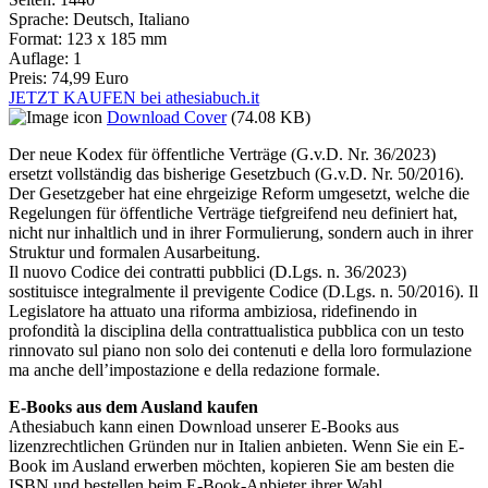
Sprache:
Deutsch, Italiano
Format:
123 x 185 mm
Auflage:
1
Preis:
74,99 Euro
JETZT KAUFEN bei athesiabuch.it
Download Cover
(74.08 KB)
Der neue Kodex für öffentliche Verträge (G.v.D. Nr. 36/2023)
ersetzt vollständig das bisherige Gesetzbuch (G.v.D. Nr. 50/2016).
Der Gesetzgeber hat eine ehrgeizige Reform umgesetzt, welche die
Regelungen für öffentliche Verträge tiefgreifend neu definiert hat,
nicht nur inhaltlich und in ihrer Formulierung, sondern auch in ihrer
Struktur und formalen Ausarbeitung.
Il nuovo Codice dei contratti pubblici (D.Lgs. n. 36/2023)
sostituisce integralmente il previgente Codice (D.Lgs. n. 50/2016). Il
Legislatore ha attuato una riforma ambiziosa, ridefinendo in
profondità la disciplina della contrattualistica pubblica con un testo
rinnovato sul piano non solo dei contenuti e della loro formulazione
ma anche dell’impostazione e della redazione formale.
E-Books aus dem Ausland kaufen
Athesiabuch kann einen Download unserer E-Books aus
lizenzrechtlichen Gründen nur in Italien anbieten. Wenn Sie ein E-
Book im Ausland erwerben möchten, kopieren Sie am besten die
ISBN und bestellen beim E-Book-Anbieter ihrer Wahl.