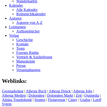
Wanderkarten
Kalender
Alle Kalender
Reimmichlkalender
Autoren
Autoren von A-Z
Leistungen
Auftragsbücher
Verlag
Geschichte
Kontakt
Team
Foreign Rights
Vertrieb & Auslieferung
Manuskripte
Presse
Veranstaltungen
Weblinks:
Geomarketing
|
Athesia Buch
|
Athesia Druck
|
Athesia Jobs
|
Athesia Medien
|
Dolomiten
|
Dolomiten Markt
|
Zett
|
Quimedia
|
Alpina Tourdolomit
|
Sentres
|
Firstavenue
|
Cippy
|
Grafus
|
Loeff
Sytem