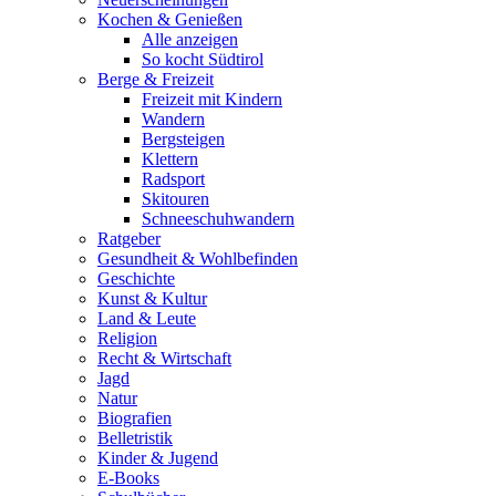
Kochen & Genießen
Alle anzeigen
So kocht Südtirol
Berge & Freizeit
Freizeit mit Kindern
Wandern
Bergsteigen
Klettern
Radsport
Skitouren
Schneeschuhwandern
Ratgeber
Gesundheit & Wohlbefinden
Geschichte
Kunst & Kultur
Land & Leute
Religion
Recht & Wirtschaft
Jagd
Natur
Biografien
Belletristik
Kinder & Jugend
E-Books