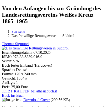
Von den Anfängen bis zur Gründung des
Landesrettungsvereins Weißes Kreuz
1865–1965
Startseite
Das freiwillige Rettungswesen in Südtirol
Sie sind hier
Thomas Sigmund
Erscheinungsdatum:
07.10.2025
ISBN:
978-88-6839-916-0
Seiten:
576
Buch fester Einband (Hardcover)
Sprache:
Deutsch
Format:
170 x 240 mm
Gewicht:
1354 g
Auflage:
1
Preis:
25,00 Euro
JETZT KAUFEN bei athesiabuch.it
Blick ins Buch
Download Cover
(299.56 KB)