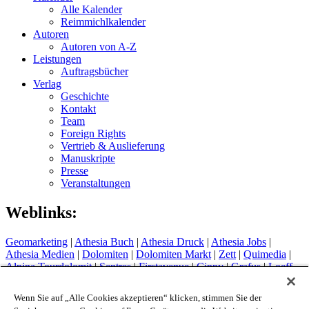
Alle Kalender
Reimmichlkalender
Autoren
Autoren von A-Z
Leistungen
Auftragsbücher
Verlag
Geschichte
Kontakt
Team
Foreign Rights
Vertrieb & Auslieferung
Manuskripte
Presse
Veranstaltungen
Weblinks:
Geomarketing
|
Athesia Buch
|
Athesia Druck
|
Athesia Jobs
|
Athesia Medien
|
Dolomiten
|
Dolomiten Markt
|
Zett
|
Quimedia
|
Alpina Tourdolomit
|
Sentres
|
Firstavenue
|
Cippy
|
Grafus
|
Loeff
Sytem
Hotel Therme Meran
|
Glacier Hotel Grawand
|
Alpin Arena
Wenn Sie auf „Alle Cookies akzeptieren“ klicken, stimmen Sie der
Schnals
|
Sport Media Südtirol