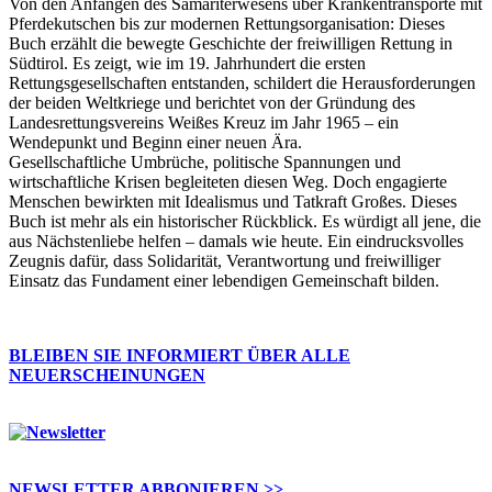
Von den Anfängen des Samariterwesens über Krankentransporte mit
Pferdekutschen bis zur modernen Rettungsorganisation: Dieses
Buch erzählt die bewegte Geschichte der freiwilligen Rettung in
Südtirol. Es zeigt, wie im 19. Jahrhundert die ersten
Rettungsgesellschaften entstanden, schildert die Herausforderungen
der beiden Weltkriege und berichtet von der Gründung des
Landesrettungsvereins Weißes Kreuz im Jahr 1965 – ein
Wendepunkt und Beginn einer neuen Ära.
Gesellschaftliche Umbrüche, politische Spannungen und
wirtschaftliche Krisen begleiteten diesen Weg. Doch engagierte
Menschen bewirkten mit Idealismus und Tatkraft Großes. Dieses
Buch ist mehr als ein historischer Rückblick. Es würdigt all jene, die
aus Nächstenliebe helfen – damals wie heute. Ein eindrucksvolles
Zeugnis dafür, dass Solidarität, Verantwortung und freiwilliger
Einsatz das Fundament einer lebendigen Gemeinschaft bilden.
BLEIBEN SIE INFORMIERT ÜBER ALLE
NEUERSCHEINUNGEN
NEWSLETTER ABBONIEREN >>