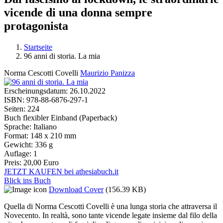
vicende di una donna sempre
protagonista
Startseite
96 anni di storia. La mia
Sie sind hier
Norma Cescotti Covelli
Maurizio Panizza
Erscheinungsdatum:
26.10.2022
ISBN:
978-88-6876-297-1
Seiten:
224
Buch flexibler Einband (Paperback)
Sprache:
Italiano
Format:
148 x 210 mm
Gewicht:
336 g
Auflage:
1
Preis:
20,00 Euro
JETZT KAUFEN bei athesiabuch.it
Blick ins Buch
Download Cover
(156.39 KB)
Quella di Norma Cescotti Covelli è una lunga storia che attraversa il
Novecento. In realtà, sono tante vicende legate insieme dal filo della