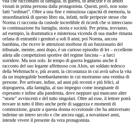
vita che raccontano di famiglia, di guerra, di amicizie e di amori
vissuti in prima persona dalla protagonista. Questi, però, non sono
fatti “ordinari”. Oltre a una fine e minuziosa capacità di memoria, la
straordinarietà di questo libro sta, infatti, nelle peripezie stesse che
Norma ci racconta da custode incredibile di ricordi che si intrecciano
in continuazione fra famiglia, storia e società. Per prima, troviamo,
ad esempio, la drammatica e misteriosa vicenda di sua madre rimasta
orfana di entrambi i genitori a soli 8 anni; poi Norma, ancora
bambina, che riceve le attenzioni morbose di un funzionario del
tribunale, mentre, anni dopo, è un curioso episodio di lei – eccellente
atleta alle competizioni sportive del regime fascista – a farci
sorridere. Ma non solo. In tempo di guerra leggiamo anche il
racconto del suo legame affettuoso con Alois, un soldato tedesco
della Wehrmacht e, più avanti, la circostanza in cui avrà salva la vita
da un inspiegabile bombardamento in cui moriranno una ventina di
persone. Per arrivare, infine, ad anni più recenti e più felici, al
dopoguerra, alla famiglia, al suo impegno come insegnante di
esperanto e infine alla pandemia, dove neppure qui mancano altre
“storie” avvincenti e del tutto singolari. Oltre ad esse, il lettore potrà
trovare in tutto il libro anche perle di saggezza e momenti di
commozione, grazie a questa donna eccezionale che ha attraversato
indenne un intero secolo e che ancora oggi, a novantasei anni,
intende vivere il presente da vera protagonista.