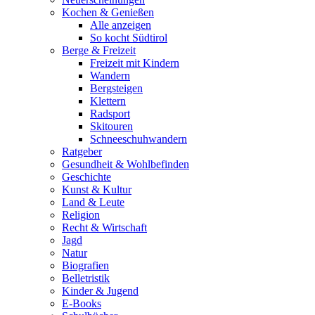
Kochen & Genießen
Alle anzeigen
So kocht Südtirol
Berge & Freizeit
Freizeit mit Kindern
Wandern
Bergsteigen
Klettern
Radsport
Skitouren
Schneeschuhwandern
Ratgeber
Gesundheit & Wohlbefinden
Geschichte
Kunst & Kultur
Land & Leute
Religion
Recht & Wirtschaft
Jagd
Natur
Biografien
Belletristik
Kinder & Jugend
E-Books