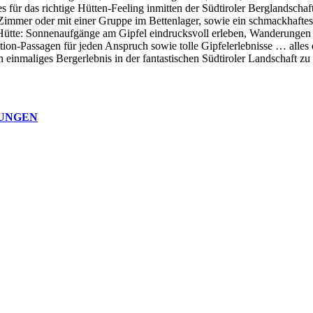
s für das richtige Hütten-Feeling inmitten der Südtiroler Berglandscha
mmer oder mit einer Gruppe im Bettenlager, sowie ein schmackhaftes F
 Hütte: Sonnenaufgänge am Gipfel eindrucksvoll erleben, Wanderungen 
ion-Passagen für jeden Anspruch sowie tolle Gipfelerlebnisse … alles d
inmaliges Bergerlebnis in der fantastischen Südtiroler Landschaft zu 
NUNGEN