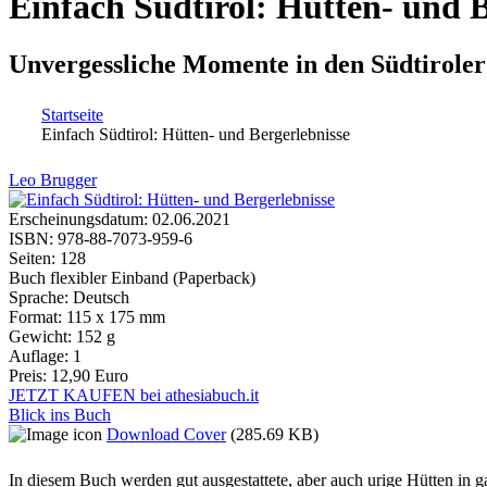
Einfach Südtirol: Hütten- und B
Unvergessliche Momente in den Südtirole
Startseite
Einfach Südtirol: Hütten- und Bergerlebnisse
Sie sind hier
Leo Brugger
Erscheinungsdatum:
02.06.2021
ISBN:
978-88-7073-959-6
Seiten:
128
Buch flexibler Einband (Paperback)
Sprache:
Deutsch
Format:
115 x 175 mm
Gewicht:
152 g
Auflage:
1
Preis:
12,90 Euro
JETZT KAUFEN bei athesiabuch.it
Blick ins Buch
Download Cover
(285.69 KB)
In diesem Buch werden gut ausgestattete, aber auch urige Hütten in ga