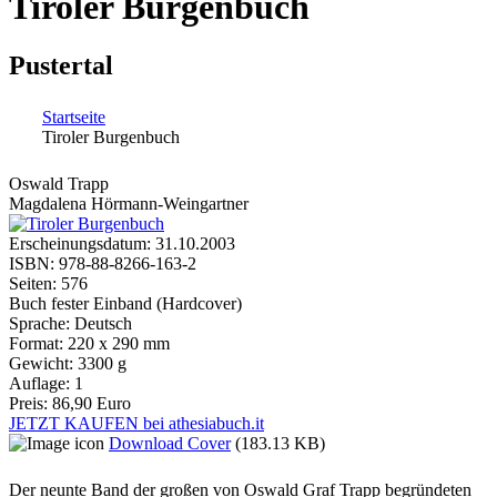
Tiroler Burgenbuch
Pustertal
Startseite
Tiroler Burgenbuch
Sie sind hier
Oswald Trapp
Magdalena Hörmann-Weingartner
Erscheinungsdatum:
31.10.2003
ISBN:
978-88-8266-163-2
Seiten:
576
Buch fester Einband (Hardcover)
Sprache:
Deutsch
Format:
220 x 290 mm
Gewicht:
3300 g
Auflage:
1
Preis:
86,90 Euro
JETZT KAUFEN bei athesiabuch.it
Download Cover
(183.13 KB)
Der neunte Band der großen von Oswald Graf Trapp begründeten