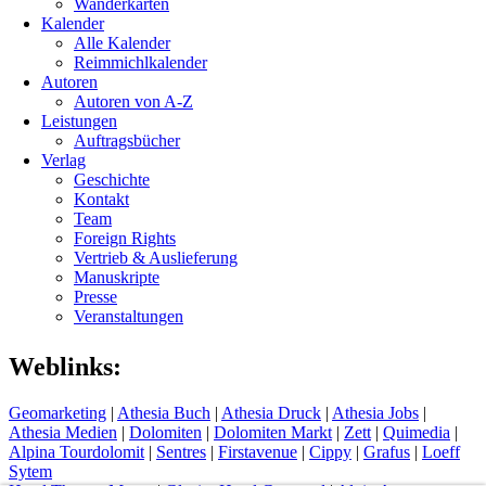
Wanderkarten
Kalender
Alle Kalender
Reimmichlkalender
Autoren
Autoren von A-Z
Leistungen
Auftragsbücher
Verlag
Geschichte
Kontakt
Team
Foreign Rights
Vertrieb & Auslieferung
Manuskripte
Presse
Veranstaltungen
Weblinks:
Geomarketing
|
Athesia Buch
|
Athesia Druck
|
Athesia Jobs
|
Athesia Medien
|
Dolomiten
|
Dolomiten Markt
|
Zett
|
Quimedia
|
Alpina Tourdolomit
|
Sentres
|
Firstavenue
|
Cippy
|
Grafus
|
Loeff
Sytem