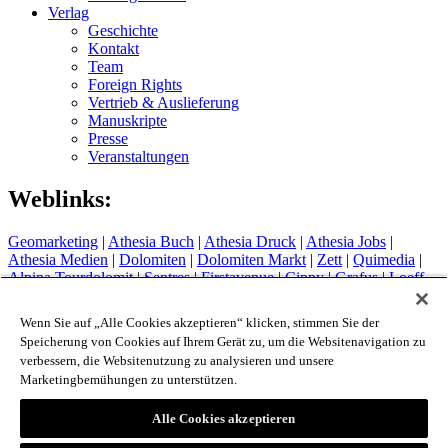
Verlag
Geschichte
Kontakt
Team
Foreign Rights
Vertrieb & Auslieferung
Manuskripte
Presse
Veranstaltungen
Weblinks:
Geomarketing
|
Athesia Buch
|
Athesia Druck
|
Athesia Jobs
|
Athesia Medien
|
Dolomiten
|
Dolomiten Markt
|
Zett
|
Quimedia
|
Alpina Tourdolomit
|
Sentres
|
Firstavenue
|
Cippy
|
Grafus
|
Loeff
Sytem
Hotel Therme Meran
|
Glacier Hotel Grawand
|
Alpin Arena
Wenn Sie auf „Alle Cookies akzeptieren“ klicken, stimmen Sie der
Schnals
|
Sport Media Südtirol
Speicherung von Cookies auf Ihrem Gerät zu, um die Websitenavigation zu
verbessern, die Websitenutzung zu analysieren und unsere
Impressum
Marketingbemühungen zu unterstützen.
Privacy Policy
Cookie Policy
Login
Alle Cookies akzeptieren