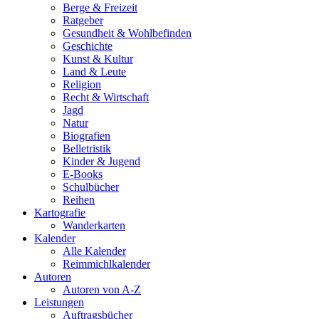
Berge & Freizeit
Ratgeber
Gesundheit & Wohlbefinden
Geschichte
Kunst & Kultur
Land & Leute
Religion
Recht & Wirtschaft
Jagd
Natur
Biografien
Belletristik
Kinder & Jugend
E-Books
Schulbücher
Reihen
Kartografie
Wanderkarten
Kalender
Alle Kalender
Reimmichlkalender
Autoren
Autoren von A-Z
Leistungen
Auftragsbücher