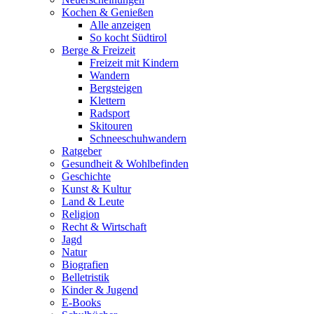
Kochen & Genießen
Alle anzeigen
So kocht Südtirol
Berge & Freizeit
Freizeit mit Kindern
Wandern
Bergsteigen
Klettern
Radsport
Skitouren
Schneeschuhwandern
Ratgeber
Gesundheit & Wohlbefinden
Geschichte
Kunst & Kultur
Land & Leute
Religion
Recht & Wirtschaft
Jagd
Natur
Biografien
Belletristik
Kinder & Jugend
E-Books