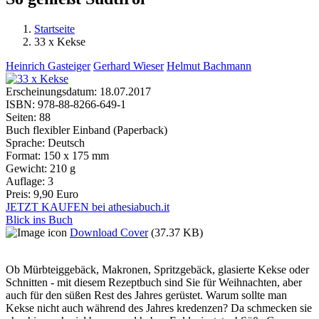
Startseite
33 x Kekse
Sie sind hier
Heinrich Gasteiger
Gerhard Wieser
Helmut Bachmann
Erscheinungsdatum:
18.07.2017
ISBN:
978-88-8266-649-1
Seiten:
88
Buch flexibler Einband (Paperback)
Sprache:
Deutsch
Format:
150 x 175 mm
Gewicht:
210 g
Auflage:
3
Preis:
9,90 Euro
JETZT KAUFEN bei athesiabuch.it
Blick ins Buch
Download Cover
(37.37 KB)
Ob Mürbteiggebäck, Makronen, Spritzgebäck, glasierte Kekse oder
Schnitten - mit diesem Rezeptbuch sind Sie für Weihnachten, aber
auch für den süßen Rest des Jahres gerüstet. Warum sollte man
Kekse nicht auch während des Jahres kredenzen? Da schmecken sie