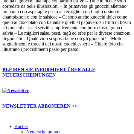
bufala e gnocchi alla rapa con tartufo estivo – Tutte le ricette sono
corredate da belle illustrazioni – In primavera gli gnocchi allettano
preparati con asparagi e pesto al cerfoglio, con l’aglio orsino e
champignon o con le salsicce – Ci sono anche gnocchi dolci come
quelli al cioccolato con banana e quelli al papavero su frutti di bosco
– Gnocchi classici serviti semplicemente con burro fuso, grana e
salvia – Le migliori salse, pesti, ragù ed erbe per le diverse creazioni
di gnocchi – Quale vino si sposa bene con gli gnocchi? – Molti
suggerimenti e trucchi dei nostri cuochi esperti – Chiare foto che
illustrano i procedimenti passo per passo
BLEIBEN SIE INFORMIERT ÜBER ALLE
NEUERSCHEINUNGEN
NEWSLETTER ABBONIEREN >>
Bücher
Neuerscheinungen