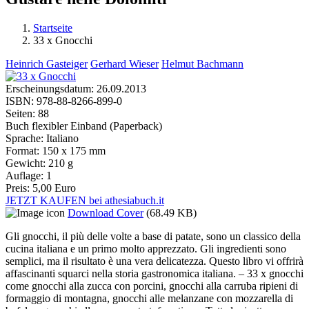
Startseite
33 x Gnocchi
Sie sind hier
Heinrich Gasteiger
Gerhard Wieser
Helmut Bachmann
Erscheinungsdatum:
26.09.2013
ISBN:
978-88-8266-899-0
Seiten:
88
Buch flexibler Einband (Paperback)
Sprache:
Italiano
Format:
150 x 175 mm
Gewicht:
210 g
Auflage:
1
Preis:
5,00 Euro
JETZT KAUFEN bei athesiabuch.it
Download Cover
(68.49 KB)
Gli gnocchi, il più delle volte a base di patate, sono un classico della
cucina italiana e un primo molto apprezzato. Gli ingredienti sono
semplici, ma il risultato è una vera delicatezza. Questo libro vi offrirà
affascinanti squarci nella storia gastronomica italiana. – 33 x gnocchi
come gnocchi alla zucca con porcini, gnocchi alla carruba ripieni di
formaggio di montagna, gnocchi alle melanzane con mozzarella di