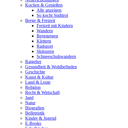
Kochen & Genießen
Alle anzeigen
So kocht Südtirol
Berge & Freizeit
Freizeit mit Kindern
Wandern
Bergsteigen
Klettern
Radsport
Skitouren
Schneeschuhwandern
Ratgeber
Gesundheit & Wohlbefinden
Geschichte
Kunst & Kultur
Land & Leute
Religion
Recht & Wirtschaft
Jagd
Natur
Biografien
Belletristik
Kinder & Jugend
E-Books