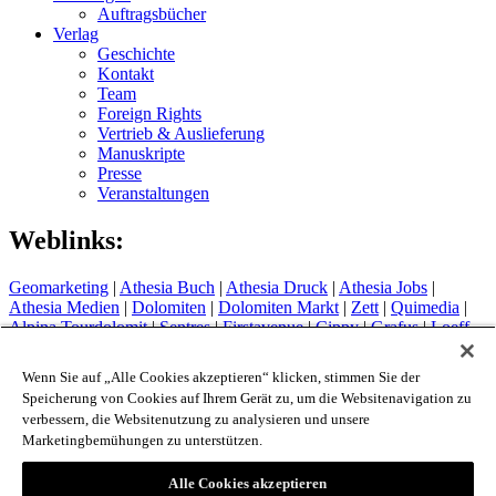
Auftragsbücher
Verlag
Geschichte
Kontakt
Team
Foreign Rights
Vertrieb & Auslieferung
Manuskripte
Presse
Veranstaltungen
Weblinks:
Geomarketing
|
Athesia Buch
|
Athesia Druck
|
Athesia Jobs
|
Athesia Medien
|
Dolomiten
|
Dolomiten Markt
|
Zett
|
Quimedia
|
Alpina Tourdolomit
|
Sentres
|
Firstavenue
|
Cippy
|
Grafus
|
Loeff
Sytem
Hotel Therme Meran
|
Glacier Hotel Grawand
|
Alpin Arena
Wenn Sie auf „Alle Cookies akzeptieren“ klicken, stimmen Sie der
Schnals
|
Sport Media Südtirol
Speicherung von Cookies auf Ihrem Gerät zu, um die Websitenavigation zu
verbessern, die Websitenutzung zu analysieren und unsere
Impressum
Marketingbemühungen zu unterstützen.
Privacy Policy
Cookie Policy
Login
Alle Cookies akzeptieren