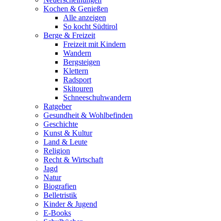
Kochen & Genießen
Alle anzeigen
So kocht Südtirol
Berge & Freizeit
Freizeit mit Kindern
Wandern
Bergsteigen
Klettern
Radsport
Skitouren
Schneeschuhwandern
Ratgeber
Gesundheit & Wohlbefinden
Geschichte
Kunst & Kultur
Land & Leute
Religion
Recht & Wirtschaft
Jagd
Natur
Biografien
Belletristik
Kinder & Jugend
E-Books