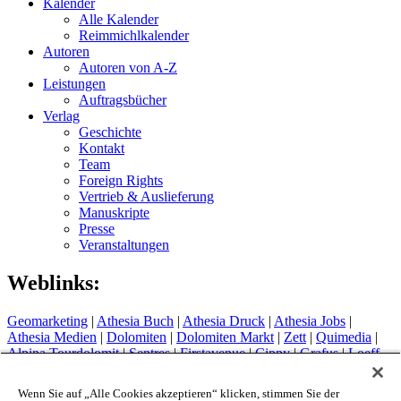
Kalender
Alle Kalender
Reimmichlkalender
Autoren
Autoren von A-Z
Leistungen
Auftragsbücher
Verlag
Geschichte
Kontakt
Team
Foreign Rights
Vertrieb & Auslieferung
Manuskripte
Presse
Veranstaltungen
Weblinks:
Geomarketing
|
Athesia Buch
|
Athesia Druck
|
Athesia Jobs
|
Athesia Medien
|
Dolomiten
|
Dolomiten Markt
|
Zett
|
Quimedia
|
Alpina Tourdolomit
|
Sentres
|
Firstavenue
|
Cippy
|
Grafus
|
Loeff
Sytem
Hotel Therme Meran
|
Glacier Hotel Grawand
|
Alpin Arena
Wenn Sie auf „Alle Cookies akzeptieren“ klicken, stimmen Sie der