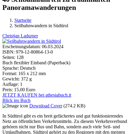
Panoramawanderungen
Startseite
Seilbahnwandern in Südtirol
Sie sind hier
Christjan Ladurner
Erscheinungsdatum:
06.03.2024
ISBN:
979-12-80864-13-0
Seiten:
128
Buch flexibler Einband (Paperback)
Sprache:
Deutsch
Format:
165 x 212 mm
Gewicht:
372 g
Auflage:
1
Preis:
15,00 Euro
JETZT KAUFEN bei athesiabuch.it
Blick ins Buch
Download Cover
(274.2 KB)
In Südtirol gibt es ein breit gefächertes und gut funktionierendes
Netz an öffentlichen Verkehrsmitteln. Zu diesem Verkehrsverbund
gehören nicht nur Bus und Bahn, sondern auch viele Seil- und
Umlaufbahnen. Südtirol gehört zu den Regionen mit den meisten