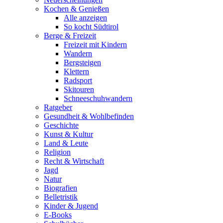
Kochen & Genießen
Alle anzeigen
So kocht Südtirol
Berge & Freizeit
Freizeit mit Kindern
Wandern
Bergsteigen
Klettern
Radsport
Skitouren
Schneeschuhwandern
Ratgeber
Gesundheit & Wohlbefinden
Geschichte
Kunst & Kultur
Land & Leute
Religion
Recht & Wirtschaft
Jagd
Natur
Biografien
Belletristik
Kinder & Jugend
E-Books