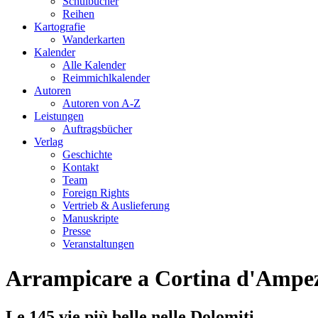
Schulbücher
Reihen
Kartografie
Wanderkarten
Kalender
Alle Kalender
Reimmichlkalender
Autoren
Autoren von A-Z
Leistungen
Auftragsbücher
Verlag
Geschichte
Kontakt
Team
Foreign Rights
Vertrieb & Auslieferung
Manuskripte
Presse
Veranstaltungen
Arrampicare a Cortina d'Ampez
Le 145 vie più belle nelle Dolomiti