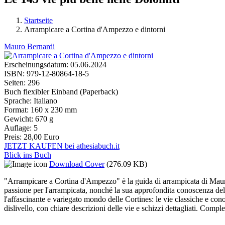
Startseite
Arrampicare a Cortina d'Ampezzo e dintorni
Sie sind hier
Mauro Bernardi
Erscheinungsdatum:
05.06.2024
ISBN:
979-12-80864-18-5
Seiten:
296
Buch flexibler Einband (Paperback)
Sprache:
Italiano
Format:
160 x 230 mm
Gewicht:
670 g
Auflage:
5
Preis:
28,00 Euro
JETZT KAUFEN bei athesiabuch.it
Blick ins Buch
Download Cover
(276.09 KB)
"Arrampicare a Cortina d'Ampezzo" è la guida di arrampicata di Mauro B
passione per l'arrampicata, nonché la sua approfondita conoscenza del
l'affascinante e variegato mondo delle Cortines: le vie classiche e conosc
dislivello, con chiare descrizioni delle vie e schizzi dettagliati. Comp