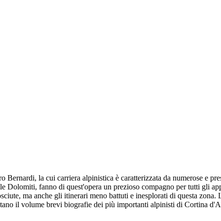
ernardi, la cui carriera alpinistica è caratterizzata da numerose e pres
le Dolomiti, fanno di quest'opera un prezioso compagno per tutti gli ap
iute, ma anche gli itinerari meno battuti e inesplorati di questa zona. La 
letano il volume brevi biografie dei più importanti alpinisti di Cortina d