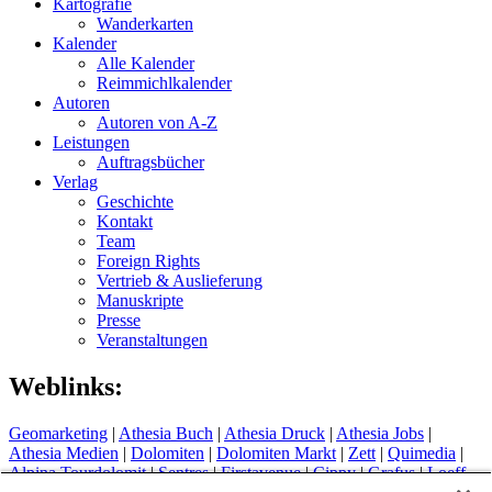
Kartografie
Wanderkarten
Kalender
Alle Kalender
Reimmichlkalender
Autoren
Autoren von A-Z
Leistungen
Auftragsbücher
Verlag
Geschichte
Kontakt
Team
Foreign Rights
Vertrieb & Auslieferung
Manuskripte
Presse
Veranstaltungen
Weblinks:
Geomarketing
|
Athesia Buch
|
Athesia Druck
|
Athesia Jobs
|
Athesia Medien
|
Dolomiten
|
Dolomiten Markt
|
Zett
|
Quimedia
|
Alpina Tourdolomit
|
Sentres
|
Firstavenue
|
Cippy
|
Grafus
|
Loeff