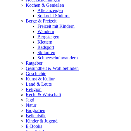
Kochen & Genießen
Alle anzeigen
So kocht Südtirol
Berge & Freizeit
Freizeit mit Kindern
Wandern
Bergsteigen
Klettern
Radsport
Skitouren
Schneeschuhwandern
Ratgeber
Gesundheit & Wohlbefinden
Geschichte
Kunst & Kultur
Land & Leute
Religion
Recht & Wirtschaft
Jagd
Natur
Biografien
Belletristik
Kinder & Jugend
E-Books