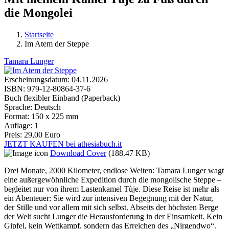
die Mongolei
Startseite
Im Atem der Steppe
Sie sind hier
Tamara Lunger
Erscheinungsdatum:
04.11.2026
ISBN:
979-12-80864-37-6
Buch flexibler Einband (Paperback)
Sprache:
Deutsch
Format:
150 x 225 mm
Auflage:
1
Preis:
29,00 Euro
JETZT KAUFEN bei athesiabuch.it
Download Cover
(188.47 KB)
Drei Monate, 2000 Kilometer, endlose Weiten: Tamara Lunger wagt
eine außergewöhnliche Expedition durch die mongolische Steppe –
begleitet nur von ihrem Lastenkamel Tùje. Diese Reise ist mehr als
ein Abenteuer: Sie wird zur intensiven Begegnung mit der Natur,
der Stille und vor allem mit sich selbst. Abseits der höchsten Berge
der Welt sucht Lunger die Herausforderung in der Einsamkeit. Kein
Gipfel, kein Wettkampf, sondern das Erreichen des „Nirgendwo“.