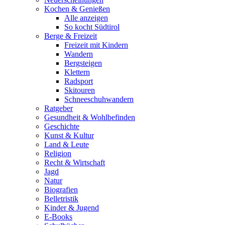
Kochen & Genießen
Alle anzeigen
So kocht Südtirol
Berge & Freizeit
Freizeit mit Kindern
Wandern
Bergsteigen
Klettern
Radsport
Skitouren
Schneeschuhwandern
Ratgeber
Gesundheit & Wohlbefinden
Geschichte
Kunst & Kultur
Land & Leute
Religion
Recht & Wirtschaft
Jagd
Natur
Biografien
Belletristik
Kinder & Jugend
E-Books