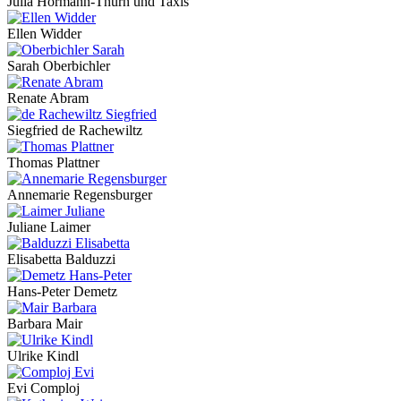
Julia Hörmann-Thurn und Taxis
Ellen Widder
Sarah Oberbichler
Renate Abram
Siegfried de Rachewiltz
Thomas Plattner
Annemarie Regensburger
Juliane Laimer
Elisabetta Balduzzi
Hans-Peter Demetz
Barbara Mair
Ulrike Kindl
Evi Comploj