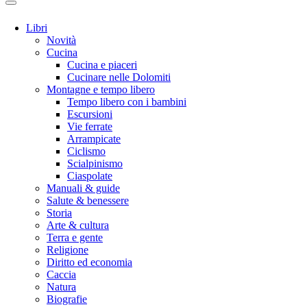
Libri
Novità
Cucina
Cucina e piaceri
Cucinare nelle Dolomiti
Montagne e tempo libero
Tempo libero con i bambini
Escursioni
Vie ferrate
Arrampicate
Ciclismo
Scialpinismo
Ciaspolate
Manuali & guide
Salute & benessere
Storia
Arte & cultura
Terra e gente
Religione
Diritto ed economia
Caccia
Natura
Biografie