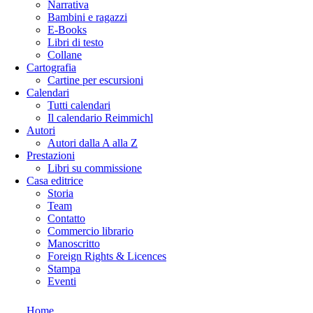
Narrativa
Bambini e ragazzi
E-Books
Libri di testo
Collane
Cartografia
Cartine per escursioni
Calendari
Tutti calendari
Il calendario Reimmichl
Autori
Autori dalla A alla Z
Prestazioni
Libri su commissione
Casa editrice
Storia
Team
Contatto
Commercio librario
Manoscritto
Foreign Rights & Licences
Stampa
Eventi
Home