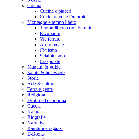
Cucina
Cucina e piaceri
Cucinare nelle Dolomiti
Montagne e tempo libero
Tempo libero con i bambini
Escursioni
Vie ferrate
Arrampicate
Ciclismo
Scialpinismo
Ciaspolate
Manuali & guide
Salute & benessere
Storia
Arte & cultura
Terra e gente
Religione
Diritto ed economia
Caccia
Natura
Biografie
Narrativa
Bambini e ragazzi
E-Books