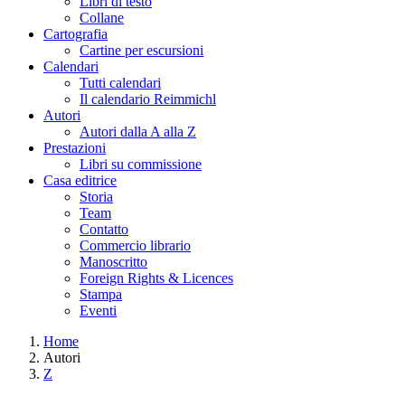
Libri di testo
Collane
Cartografia
Cartine per escursioni
Calendari
Tutti calendari
Il calendario Reimmichl
Autori
Autori dalla A alla Z
Prestazioni
Libri su commissione
Casa editrice
Storia
Team
Contatto
Commercio librario
Manoscritto
Foreign Rights & Licences
Stampa
Eventi
Home
Autori
Tu sei qui
Z