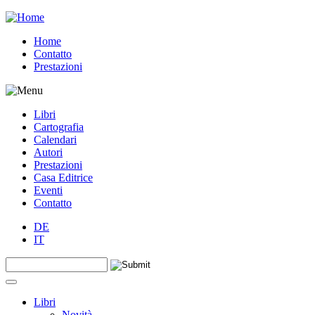
Jump to navigation
Home
Contatto
Prestazioni
Libri
Cartografia
Calendari
Autori
Prestazioni
Casa Editrice
Eventi
Contatto
DE
IT
Search this site
Form di ricerca
Libri
Novità