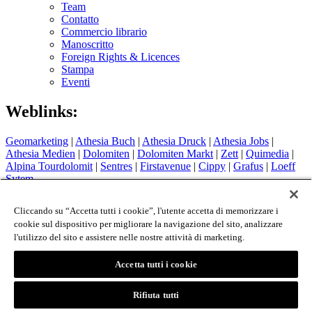
Team
Contatto
Commercio librario
Manoscritto
Foreign Rights & Licences
Stampa
Eventi
Weblinks:
Geomarketing
|
Athesia Buch
|
Athesia Druck
|
Athesia Jobs
|
Athesia Medien
|
Dolomiten
|
Dolomiten Markt
|
Zett
|
Quimedia
|
Alpina Tourdolomit
|
Sentres
|
Firstavenue
|
Cippy
|
Grafus
|
Loeff
Sytem
Hotel Therme Meran
|
Glacier Hotel Grawand
|
Alpin Arena
Schnals
|
Sport Media Südtirol
Cliccando su “Accetta tutti i cookie”, l'utente accetta di memorizzare i
cookie sul dispositivo per migliorare la navigazione del sito, analizzare
Colophon
l'utilizzo del sito e assistere nelle nostre attività di marketing.
Privacy Policy
Cookie Policy
Login
Accetta tutti i cookie
© 2026 - Athesia Buch GmbH / Athesia Tappeiner Verlag -
Rifiuta tutti
IT 00853860211