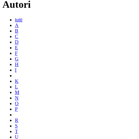
Autori
tutti
A
B
C
D
E
F
G
H
I
K
L
M
N
O
P
R
S
T
U