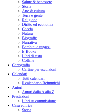
Salute & benessere
Storia
Arte & cultura
Terra e gente
Religione
Diritto ed economia
Caccia
Natura
Biografie
Narrativa
Bambini e ragazzi
E-Books
Libri di testo
Collane
Cartografia
Cartine per escursioni
Calendari
Tutti calendari
Il calendario Reimmichl
Autori
Autori dalla A alla Z
Prestazioni
Libri su commissione
Casa editrice
Storia