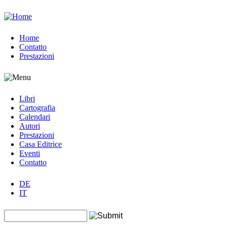
Jump to navigation
Home
Contatto
Prestazioni
Libri
Cartografia
Calendari
Autori
Prestazioni
Casa Editrice
Eventi
Contatto
DE
IT
Search this site
Form di ricerca