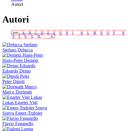
Autori
Tu sei qui
Autori
tutti
A
B
C
D
E
F
G
H
I
K
L
M
N
O
P
R
S
T
U
V
W
Z
Stefano Delucca
Hans-Peter Demetz
Edoardo Demo
Peter Dipoli
Marco Dorigatti
Lukas Egarter Vigl
Sonya Egger-Trafoier
Flavio Faganello