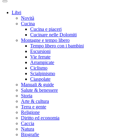
Libri
Novità
Cucina
Cucina e piaceri
Cucinare nelle Dolomiti
Montagne e tempo libero
Tempo libero con i bambini
Escursioni
Vie ferrate
Arrampicate
Ciclismo
Scialpinismo
Ciaspolate
Manuali & guide
Salute & benessere
Storia
Arte & cultura
Terra e gente
Religione
Diritto ed economia
Caccia
Natura
Biografie