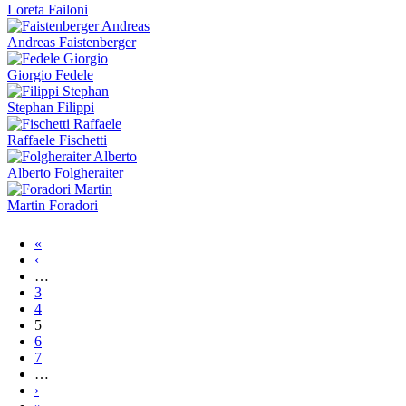
Loreta Failoni
Andreas Faistenberger
Giorgio Fedele
Stephan Filippi
Raffaele Fischetti
Alberto Folgheraiter
Martin Foradori
Pagine
«
‹
…
3
4
5
6
7
…
›