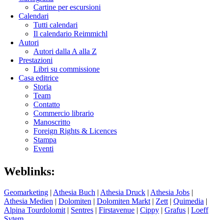
Cartine per escursioni
Calendari
Tutti calendari
Il calendario Reimmichl
Autori
Autori dalla A alla Z
Prestazioni
Libri su commissione
Casa editrice
Storia
Team
Contatto
Commercio librario
Manoscritto
Foreign Rights & Licences
Stampa
Eventi
Weblinks:
Geomarketing
|
Athesia Buch
|
Athesia Druck
|
Athesia Jobs
|
Athesia Medien
|
Dolomiten
|
Dolomiten Markt
|
Zett
|
Quimedia
|
Alpina Tourdolomit
|
Sentres
|
Firstavenue
|
Cippy
|
Grafus
|
Loeff
Sytem