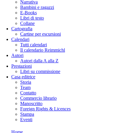
Narrativa
Bambini e ragazzi
E-Books
Libri di testo
Collane
Cartografia
Cartine per escursioni
Calendari
Tutti calendari
Il calendario Reimmichl
Autori
Autori dalla A alla Z
Prestazioni
Libri su commissione
Casa editrice
Storia
Team
Contatto
Commercio librario
Manoscritto
Foreign Rights & Licences
Stampa
Eventi
Home