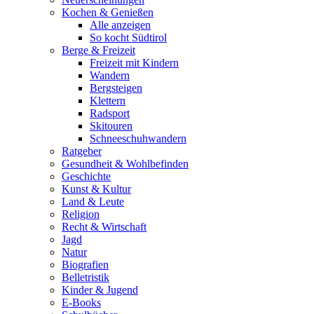
Kochen & Genießen
Alle anzeigen
So kocht Südtirol
Berge & Freizeit
Freizeit mit Kindern
Wandern
Bergsteigen
Klettern
Radsport
Skitouren
Schneeschuhwandern
Ratgeber
Gesundheit & Wohlbefinden
Geschichte
Kunst & Kultur
Land & Leute
Religion
Recht & Wirtschaft
Jagd
Natur
Biografien
Belletristik
Kinder & Jugend
E-Books