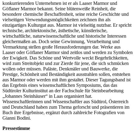
konkurrierenden Unternehmen ist er als Laaser Marmor und
Göflaner Marmor bekannt. Seine blütenweiße Reinheit, die
besondere chemische Beschaffenheit, seine reiche Geschichte und
vielseitigen Verwendungsmöglichkeiten zeichnen ihn als
einzigartiges Kulturgut aus. Marmor ist vielseitig nutzbar. Er spricht
technische, architektonische, ästhetische, künstlerische,
wirtschaftliche, naturwissenschaftliche und historische Interessen
gleichermaßen an. Doch seine Gewinnung, Verarbeitung und
Vermarktung stellen große Herausforderungen dar. Werke aus
Laaser oder Göflaner Marmor sind zeitlos und werden zu Symbolen
der Ewigkeit. Das Schöne und Wertvolle weckt Begehrlichkeiten,
wird zum Streitobjekt und zur Zierde für jene, die sich schmücken
wollen oder müssen. Paläste, Denkmäler und Bauwerke, die
Prestige, Schönheit und Beständigkeit ausstrahlen sollen, entstehen
aus Marmor oder werden mit ihm gestaltet. Dieser Tagungsband ist
das Ergebnis eines wissenschaftlichen Symposiums, das das
Südtiroler Kulturinstitut an der Fachschule für Steinbearbeitung
„Johannes Steinhäuser“ in Laas organisiert hat.
Wissenschaftlerinnen und Wissenschaftler aus Südtirol, Österreich
und Deutschland haben zum Thema geforscht und präsentieren im
Buch ihre Ergebnisse, ergänzt durch zahlreiche Fotografien von
Gianni Bodini.
Pressestimme