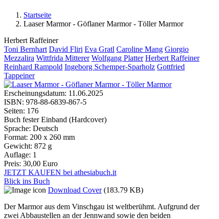
Startseite
Laaser Marmor - Göflaner Marmor - Töller Marmor
Sie sind hier
Herbert Raffeiner
Toni Bernhart
David Fliri
Eva Gratl
Caroline Mang
Giorgio
Mezzalira
Wittfrida Mitterer
Wolfgang Platter
Herbert Raffeiner
Reinhard Rampold
Ingeborg Schemper-Sparholz
Gottfried
Tappeiner
Erscheinungsdatum:
11.06.2025
ISBN:
978-88-6839-867-5
Seiten:
176
Buch fester Einband (Hardcover)
Sprache:
Deutsch
Format:
200 x 260 mm
Gewicht:
872 g
Auflage:
1
Preis:
30,00 Euro
JETZT KAUFEN bei athesiabuch.it
Blick ins Buch
Download Cover
(183.79 KB)
Der Marmor aus dem Vinschgau ist weltberühmt. Aufgrund der
zwei Abbaustellen an der Jennwand sowie den beiden