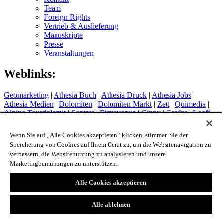
Team
Foreign Rights
Vertrieb & Auslieferung
Manuskripte
Presse
Veranstaltungen
Weblinks:
Geomarketing
|
Athesia Buch
|
Athesia Druck
|
Athesia Jobs
|
Athesia Medien
|
Dolomiten
|
Dolomiten Markt
|
Zett
|
Quimedia
|
Alpina Tourdolomit
|
Sentres
|
Firstavenue
|
Cippy
|
Grafus
|
Loeff
Sytem
Hotel Therme Meran
|
Glacier Hotel Grawand
|
Alpin Arena
Wenn Sie auf „Alle Cookies akzeptieren“ klicken, stimmen Sie der
Schnals
|
Sport Media Südtirol
Speicherung von Cookies auf Ihrem Gerät zu, um die Websitenavigation zu
verbessern, die Websitenutzung zu analysieren und unsere
Impressum
Marketingbemühungen zu unterstützen.
Privacy Policy
Cookie Policy
Login
Alle Cookies akzeptieren
© 2026 - Athesia Buch GmbH / Athesia Tappeiner Verlag -
Alle ablehnen
IT 00853860211