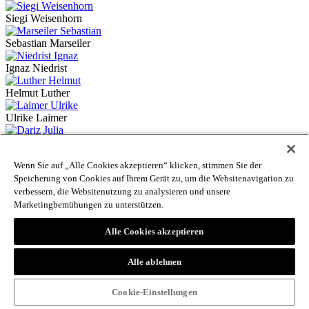
Siegi Weisenhorn
Sebastian Marseiler
Ignaz Niedrist
Helmut Luther
Ulrike Laimer
Julia Dariz
Wenn Sie auf „Alle Cookies akzeptieren“ klicken, stimmen Sie der
Benno Baumgarten
Speicherung von Cookies auf Ihrem Gerät zu, um die Websitenavigation zu
verbessern, die Websitenutzung zu analysieren und unsere
Julia Schwärzer
Marketingbemühungen zu unterstützen.
Ingeborg Schemper-Sparholz
Alle Cookies akzeptieren
Martin Kilchmann
Alle ablehnen
Jakob Brugger
Luisa Martinelli Stelzer
Cookie-Einstellungen