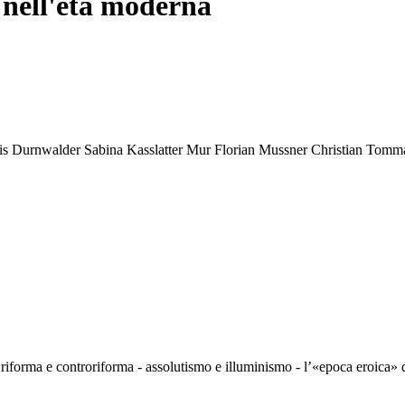
o nell'età moderna
is Durnwalder
Sabina Kasslatter Mur
Florian Mussner
Christian Tomma
riforma e controriforma - assolutismo e illuminismo - l’«epoca eroica» d