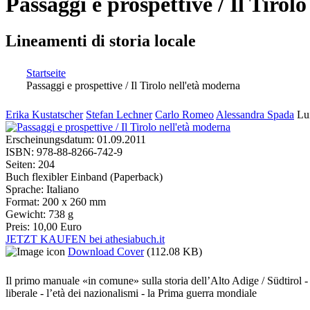
Passaggi e prospettive / Il Tirol
Lineamenti di storia locale
Startseite
Passaggi e prospettive / Il Tirolo nell'età moderna
Sie sind hier
Erika Kustatscher
Stefan Lechner
Carlo Romeo
Alessandra Spada
Lu
Erscheinungsdatum:
01.09.2011
ISBN:
978-88-8266-742-9
Seiten:
204
Buch flexibler Einband (Paperback)
Sprache:
Italiano
Format:
200 x 260 mm
Gewicht:
738 g
Preis:
10,00 Euro
JETZT KAUFEN bei athesiabuch.it
Download Cover
(112.08 KB)
Il primo manuale «in comune» sulla storia dell’Alto Adige / Südtirol - 
liberale - l’età dei nazionalismi - la Prima guerra mondiale