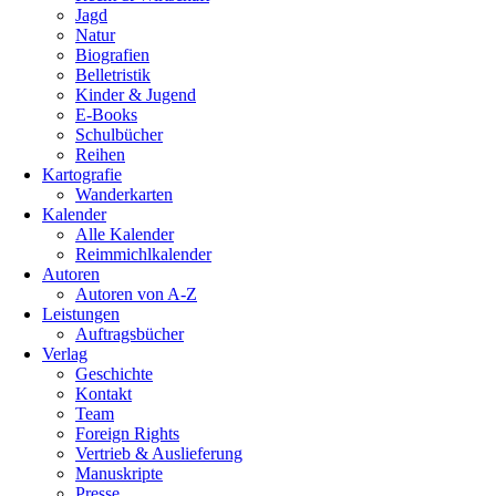
Jagd
Natur
Biografien
Belletristik
Kinder & Jugend
E-Books
Schulbücher
Reihen
Kartografie
Wanderkarten
Kalender
Alle Kalender
Reimmichlkalender
Autoren
Autoren von A-Z
Leistungen
Auftragsbücher
Verlag
Geschichte
Kontakt
Team
Foreign Rights
Vertrieb & Auslieferung
Manuskripte
Presse