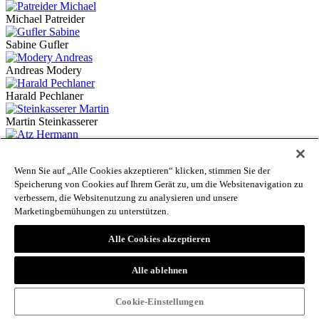
Michael Patreider
Sabine Gufler
Andreas Modery
Harald Pechlaner
Martin Steinkasserer
Hermann Atz
Wenn Sie auf „Alle Cookies akzeptieren“ klicken, stimmen Sie der
Anna Paola Cracco
Speicherung von Cookies auf Ihrem Gerät zu, um die Websitenavigation zu
verbessern, die Websitenutzung zu analysieren und unsere
Thomas Zelger
Marketingbemühungen zu unterstützen.
Ulrich Schaffer
Alle Cookies akzeptieren
Elisabeth Turker
Alle ablehnen
Bäuerinnen Ollerhond Selbergmochts
Robert Adami
Cookie-Einstellungen